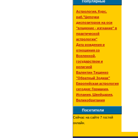
Популярные
Астрология. Курс.
раб."Цепочки
диспозиторов на оси
"владение - изгнание" в
практической
астрологии"
Дата рождения и
отношения со
Вселенной,
государством и
религией
Валентин Тищенко
"Обратный Зодиак"
Европейская астрология
сегодня: Германия,
Испания, Швейцария,
Великобритания
Посетители
Сейчас на сайте 7 гостей
онлайн.