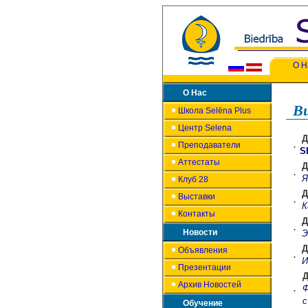
О Н
О Нас
Ви
Школа Selēna Plus
Центр Selena
Д
Преподаватели
.
S
Аттестаты
Д
.
Я
Клуб 28
Д
Выставки
.
К
Контакты
Д
.
Новости
Э
Д
Объявления
.
И
Презентации
Д
Архив Новостей
Ф
.
с
Обучение