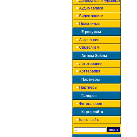
Дипломные и курсовые
Аудио записи
Видео записи
Практикумы
Е-ресурсы
Астрология
Символизм
Аптека Selena
Литотерапия
Арттерапия
Партнеры
Партнеры
Галерея
Фотогалерея
Карта сайта
Карта сайта