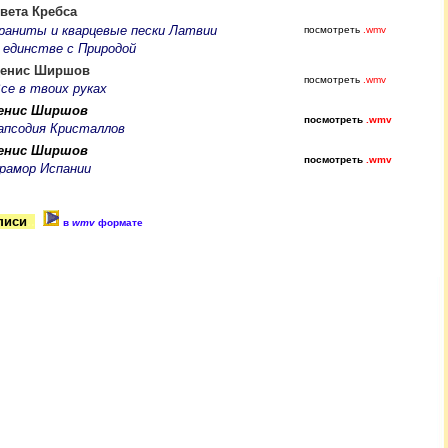
вета Кребса
раниты и кварцевые пески Латвии
посмотреть
.wmv
 единстве с Природой
енис Ширшов
посмотреть
.wmv
се в твоих руках
енис Ширшов
посмотреть
.wmv
апсодия Кристаллов
енис Ширшов
посмотреть
.wmv
рамор Испании
писи
..
в
wmv
формате