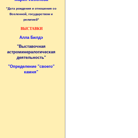
"Дата рождения и отношения со
Вселенной, государством и
религией"
ВЫСТАВКИ
Алла Билдэ
"Выставочная
астроминералогическая
деятельность"
"
Определение "своего"
камня
"