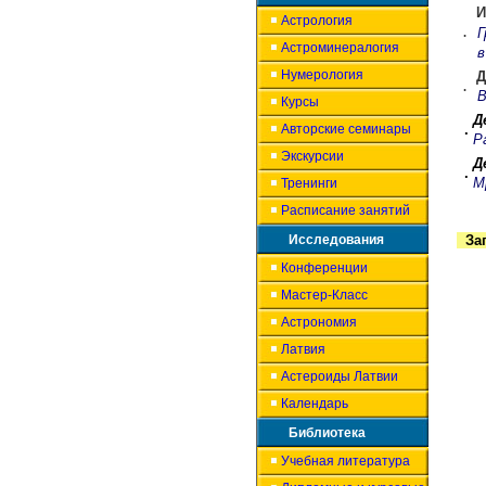
И
Астрология
Г
.
Астроминералогия
в
Нумерология
Д
.
В
Курсы
Д
Авторские семинары
.
Р
Экскурсии
Д
.
М
Тренинги
Расписание занятий
Исследования
За
Конференции
Мастер-Класс
Астрономия
Латвия
Астероиды Латвии
Календарь
Библиотека
Учебная литература