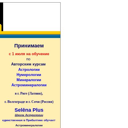
Принимаем
с 1 июля на обучение
по
Авторским курсам
Астрологии
Нумерологии
Минералогии
Астроминералогии
в г. Риге (Латвия),
г. Волгограде и г. Сочи (Россия)
Selēna Plus
Школа Астрологии
единственная
в Прибалтике
обучает
Астроминералогии