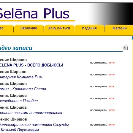
ас
Обучение
Хочу учиться
Издания
Магазин
део записи
енис Ширшов
посмотреть
.wmv
ELĒNA PLUS - ВСЕГО ДОБЬЮСЬ!
енис
Ширшов
посмотреть
.wmv
нтарная Комната Риги
енис Ширшов
посмотреть
.wmv
амни - Хранители Света
енис Ширшов
посмотреть
.wmv
кспедиция в Покайне
енис Ширшов
посмотреть
.wmv
спания глазами астроминералога
енис Ширшов
аллософические памятники Сигулды
посмотреть
.wmv
 Козьмой Прутковым