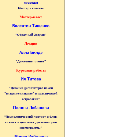
проводит
Мастер - классы
Мастер-класс
Валентин Тищенко
"
Обратный Зодиак
"
Лекции
Алла Билдэ
"Движение планет"
Курсовые работы
Ия Титова
"Цепочки диспозиторов на оси
"владение-изгнание" в практической
астрологии"
Полина Лобашова
"Психологический портрет в блок-
схемах и цепочках диспозиторов
космограммы"
Мария Икболова