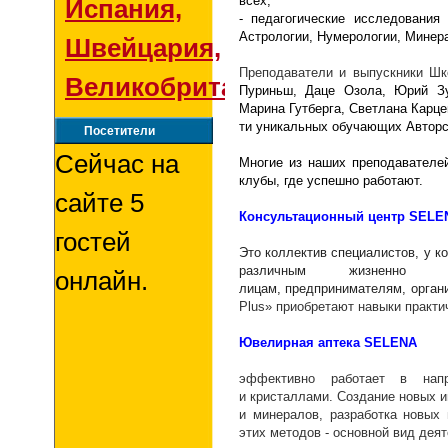
всех,
Испания,
- педагогические исследования
Астрологии, Нумерологии, Минер
Швейцария,
Преподаватели и выпускники Ш
Великобритания
Пуриньш, Даце Озола, Юрий Зу
Марина Гутберга, Светлана Карце
ти уникальных обучающих Авторс
Посетители
Сейчас на
Многие из наших преподавателе
клубы, где успешно работают.
сайте 5
Консультационный центр SELE
гостей
Это коллектив специалистов, у к
различным жизненно 
онлайн.
лицам, предпринимателям, органи
Plus» приобретают навыки практи
Ювелирная
аптека
S
ELENA
эффективно работает в напр
и кристаллами. Создание новых 
и минералов, разработка новых
этих методов - основной вид дея