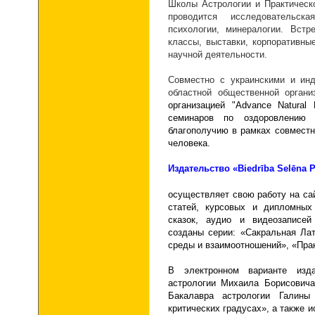
Школы Астрологии и Практическо
проводится исследовательск
психологии, минералогии. Встр
классы, выставки, корпоративны
научной деятельности.
Совместно с украинскими и инд
областной общественной органи
организацией "Advance Natural
семинаров по оздоровлению 
благополучию в рамках совмест
человека.
И
здательство «
Biedrība Selēna 
осуществляет свою работу
на с
статей, курсовых и дипломных 
сказок, аудио и видеозаписей
созданы серии: «Сакральная Ла
среды и взаимоотношений», «Прак
В электронном варианте изда
астрологии Михаила Борисович
Бакалавра астрологии Галин
критических градусах», а также 