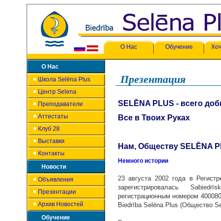
О Нас
Обучение
Хоч
О Нас
Презентация
Школа Selēna Plus
Центр Selena
SELĒNA PLUS - всего доб
Преподаватели
Аттестаты
Все в Твоих Руках
Клуб 28
Выставки
Нам, Обществу SELĒNA PL
Контакты
Немного истории
Новости
23 августа 2002 года в Регист
Объявления
зарегистрировалась Sabiedr
Презентации
регистрационным номером 400080
Архив Новостей
Biedrība Selēna Plus (Общество Se
Обучение