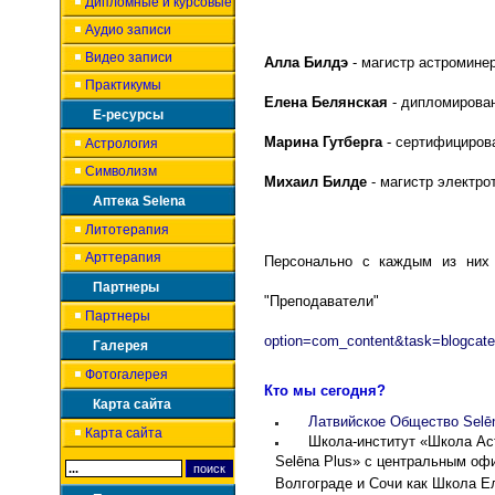
Дипломные и курсовые
Аудио записи
Видео записи
Алла Билдэ
- магистр астроминер
Практикумы
Елена Белянская
- дипломирован
Е-ресурсы
Марина Гутберга
- сертифицирова
Астрология
Символизм
Михаил Билде
- магистр электро
Аптека Selena
Литотерапия
Арттерапия
Персонально с каждым из них 
Партнеры
"Преподават
Партнеры
option=com_content&task=blogcat
Галерея
Фотогалерея
Кто мы сегодня?
Карта сайта
Латвийское Общество Selēn
Карта сайта
Школа-
институт
«Школа Ас
Selēna Plus
» с центральным офис
Волгограде и Сочи как Школа Е