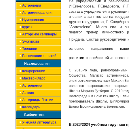
Ее учредителями и равноправн
Астрология
И.Синелобова, Г.Сведберга, Л.
состава учредителей и руководи
Астроминералогия
в связи с занятостью на госуда
Нумерология
другое государство, Г. Сведбер
"Astroselena". Много сил и з
Курсы
педагог, тренер личностного 
Авторские семинары
Придача. Состав руководителей 
Экскурсии
Тренинги
основное направление наш
Расписание занятий
развитие способностей человека - о
Исследования
С 2015-го года, равноправными
Конференции
Общества, Магистр астроминер
Мастер-Класс
электротехнических наук Михаил Б
Астрономия
является астропсихолог, астроми
Школы Марина Гутберга. С 2019 год
Латвия
Волгограде и в Сочи как Школу Еле
Астероиды Латвии
преподаватель Школы, дипломиро
Елена Брониславовна Белянская.
Календарь
Библиотека
Учебная литература
В 2023/2024 учебном году наш 