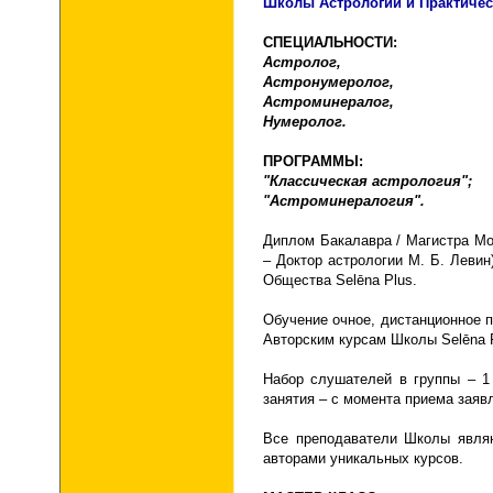
Школы Астрологии и Практичес
СПЕЦИАЛЬНОСТИ:
Астролог,
Астронумеролог,
Астроминералог,
Нумеролог.
ПРОГРАММЫ:
"Классическая астрология";
"Астроминералогия".
Диплом Бакалавра / Магистра Мо
– Доктор астрологии М. Б. Леви
Общества Selēna Plus.
Обучение очное, дистанционное
Авторским курсам Школы Selēna 
Набор слушателей в группы – 1
занятия – с момента приема заяв
Все преподаватели Школы явля
авторами уникальных курсов.