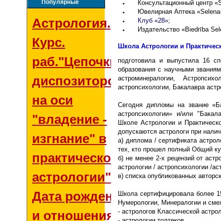
Популярные
Консультационный центр «
Ювелирная Аптека «
Sel
е
na
Астрология.
Клуб «28»;
Издательство «
Biedrība Se
Курс.
Школа Астрологии и Практичес
раб."Цепочки
подготовила и выпустила 16 сп
образования с научными званиям
диспозиторов
астроминералогии, Астропсих
астропсихологии, Бакалавра астр
на оси
Сегодня д
ипломы на звание «Б
астропсихологии» и/или "Бакал
"владение -
Школе Астрологии и Практическо
допускаются астрологи при налич
изгнание" в
а) диплома / сертификата астроло
тех, кто прошел полный Общий ку
практической
б) не менее 2-х рецензий от аст
астрологии / астропсихологии /а
астрологии"
в) списка опубликованных авторс
Дата рождения
Школа сертифицировала более 1
Нумерологии, Минералогии и сме
- астрологов Классической астрол
и отношения со
-
а
стрологии толтеков,