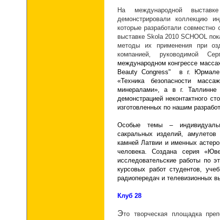
На международной выставк
демонстрировали коллекцию ин
которые разработали совместно 
выставке Skola 2010 SCHOOL пок
методы их применения при оз
компанией, руководимой С
международном конгрессе массажн
Beauty Congress" в г. Юрмал
«Техника безопасности масса
минералами», а в г. Таллинне
демонстрацией
неконтактного
сто
изготовленных по нашим разрабо
Особые темы – индивидуаль
сакральных изделий, амулетов 
камней Латвии и именных астеро
человека. Создана серия «Юве
исследовательские работы по эт
курсовых работ студентов, уче
радиопередач и телевизионных 
Клуб
28
Э
то творческая площадка преп