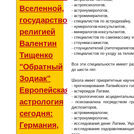
- астропсихологов,
Вселенной,
- астронумерологов,
- астроминералогов,
государством и
- специалистов по астродизайну,
- нумерологов-консультантов,
религией
- минералогов-консультантов,
- специалистов по самомассажу 
Валентин
- стоунмассажистов,
- стоунцелителей (литотерапевтов
Тищенко
- специалистов по уходу за телом
Все эти специальности имеют ра
"Обратный
до шести лет.
Зодиак"
Школа имеет приоритетные научн
- прогнозирования Латвийского го
Европейская
- астероидов Латвии,
- астрологических асцедентальны
астрология
- психоанализа посредством гр
диспозиторов,
сегодня:
- астроминералогии,
- астронумерологии,
Германия,
- исследования денег Латвии, Ук
- исследование оздоравливающег