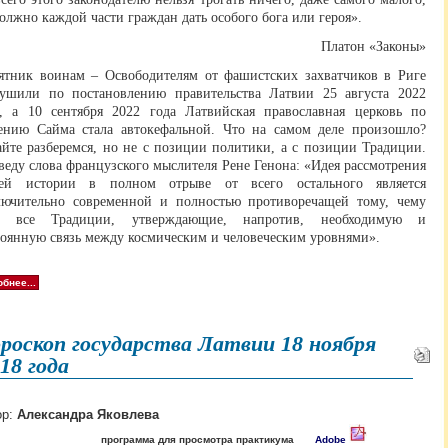
олжно каждой части граждан дать особого бога или героя».
Платон «Законы»
ятник воинам – Освободителям от фашистских захватчиков в Риге
рушили по постановлению правительства Латвии 25 августа 2022
а, а 10 сентября 2022 года Латвийская православная церковь по
ению Сайма стала автокефальной. Что на самом деле произошло?
айте разберемся, но не с позиции политики, а с позиции Традиции.
еду слова французского мыслителя Рене Генона: «Идея рассмотрения
ей истории в полном отрыве от всего остального является
лючительно современной и полностью противоречащей тому, чему
т все Традиции, утверждающие, напротив, необходимую и
тоянную связь между космическим и человеческим уровнями».
бнее...
роскоп государства Латвии 18 ноября
18 года
ор:
Александра Яковлева
программа для просмотра практикума
Adobe