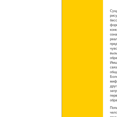
Сущ
рис
бес
фор
кон
озн
реа
пре
чув
выз
обр
Имш
свя
общ
Бол
миф
дру
затр
пер
обра
Поп
чел