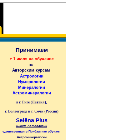
Принимаем
с 1 июля на обучение
по
Авторским курсам
Астрологии
Нумерологии
Минералогии
Астроминералогии
в г. Риге (Латвия),
г. Волгограде и г. Сочи (Россия)
Selēna Plus
Школа Астрологии
единственная
в Прибалтике
обучает
Астроминералогии