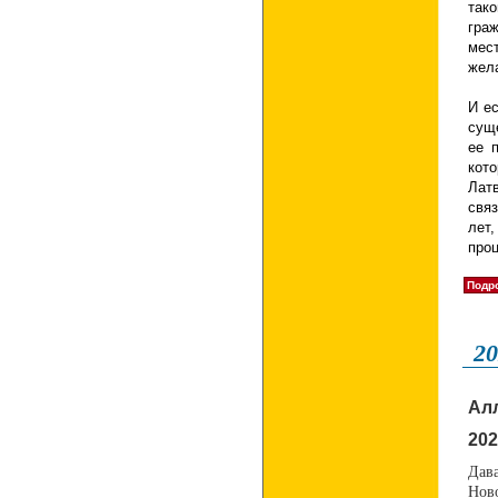
так
гра
мес
жела
И ес
сущ
ее 
кото
Лат
связ
лет
про
Подро
20
Ал
202
Дава
Нов