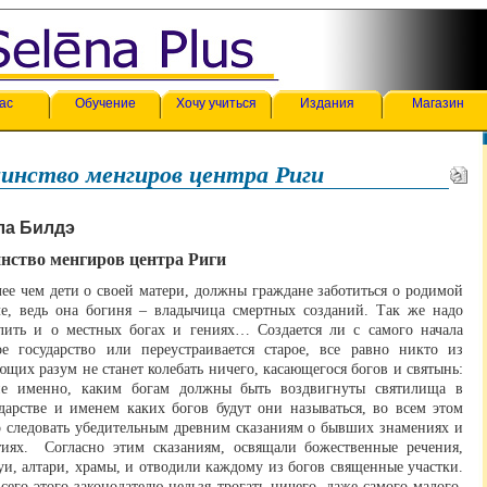
ас
Обучение
Хочу учиться
Издания
Магазин
аинство менгиров центра Риги
ла Билдэ
нство менгиров центра Риги
ее чем дети о своей матери, должны граждане заботиться о родимой
ле, ведь она богиня – владычица смертных созданий. Так же надо
лить и о местных богах и гениях… Создается ли с самого начала
ое государство или переустраивается старое, все равно никто из
щих разум не станет колебать ничего, касающегося богов и святынь:
ие именно, каким богам должны быть воздвигнуты святилища в
ударстве и именем каких богов будут они называться, во всем этом
о следовать убедительным древним сказаниям о бывших знамениях и
тиях. Согласно этим сказаниям, освящали божественные речения,
уи, алтари, храмы, и отводили каждому из богов священные участки.
сего этого законодателю нельзя трогать ничего, даже самого малого,