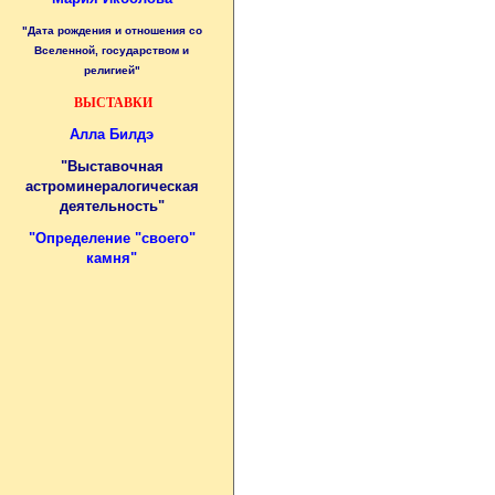
"Дата рождения и отношения со
Вселенной, государством и
религией"
ВЫСТАВКИ
Алла Билдэ
"Выставочная
астроминералогическая
деятельность"
"
Определение "своего"
камня
"