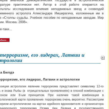
меров анализов демократических государств в астрологической
ературе практически нет. Автор в этой работе опирается на
ультаты исследования влияния неподвижных звезд и созвездий
ременного астролога Александара Имширагича, изложенные им в
ге «Столпы судьбы. Учебное пособие по неподвижным звездам. Мир
нии. Москва. 2008».
се-таки…
бнее...
терроризме, его лидерах, Латвии и
стрологии
а Билдэ
ерроризме, его лидерах, Латвии и астрологии
зиции астрологии явление терроризма представляет символику 12-го
 и знака Рыбы (в отрицательных проявлениях) в плохой комбинации с
тоном или 8-ым принципом. При наличии такой комбинации в
ологической карте проявление терроризма очень вероятно. Рассмотрим
оризм астрологически на картах идейного вдохновителя и организатора
дународного терроризма Осама бен Ладена и государственного