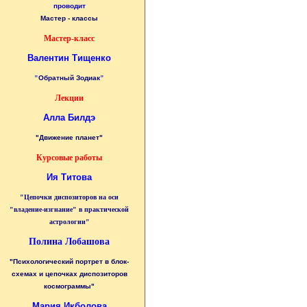
проводит
Мастер - классы
Мастер-класс
Валентин Тищенко
"
Обратный Зодиак
"
Лекции
Алла Билдэ
"Движение планет"
Курсовые работы
Ия Титова
"Цепочки диспозиторов на оси
"владение-изгнание" в практической
астрологии"
Полина Лобашова
"Психологический портрет в блок-
схемах и цепочках диспозиторов
космограммы"
Мария Икболова