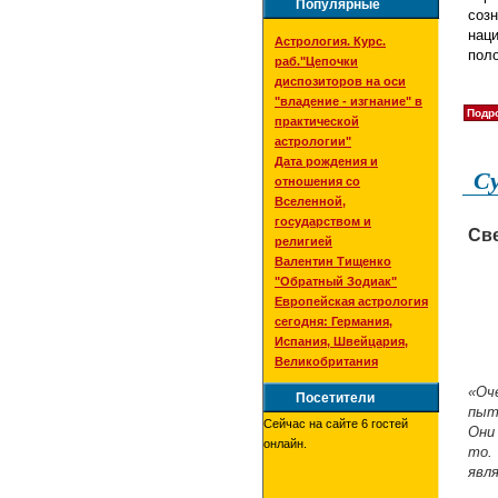
Популярные
соз
нац
Астрология. Курс.
поло
раб."Цепочки
диспозиторов на оси
"владение - изгнание" в
Подро
практической
астрологии"
Дата рождения и
С
отношения со
Вселенной,
государством и
Св
религией
Валентин Тищенко
"Обратный Зодиак"
Европейская астрология
сегодня: Германия,
Испания, Швейцария,
Великобритания
«Оч
Посетители
пыт
Сейчас на сайте 6 гостей
Они
онлайн.
то.
явл
Б