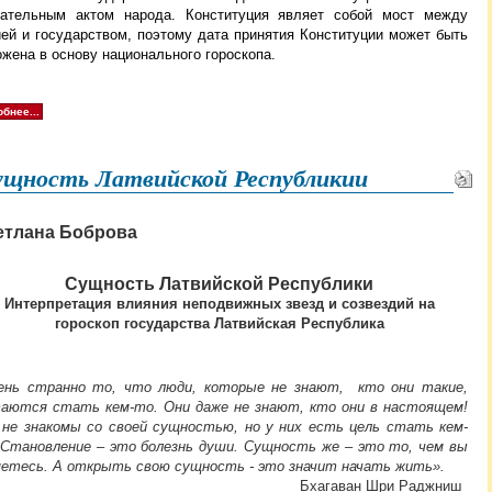
нательным актом народа. Конституция являет собой мост между
ией и государством, поэтому дата принятия Конституции может быть
жена в основу национального гороскопа.
бнее...
ущность Латвийской Республикии
етлана Боброва
Сущность Латвийской Республики
Интерпретация влияния неподвижных звезд и созвездий на
гороскоп государства Латвийская Республика
ень странно то, что люди, которые не знают, кто они такие,
аются стать кем-то. Они даже не знают, кто они в настоящем!
 не знакомы со своей сущностью, но у них есть цель стать кем-
 Становление – это болезнь души. Сущность же – это то, чем вы
яетесь. А открыть свою сущность - это значит начать жить
».
хагаван Шри Раджниш