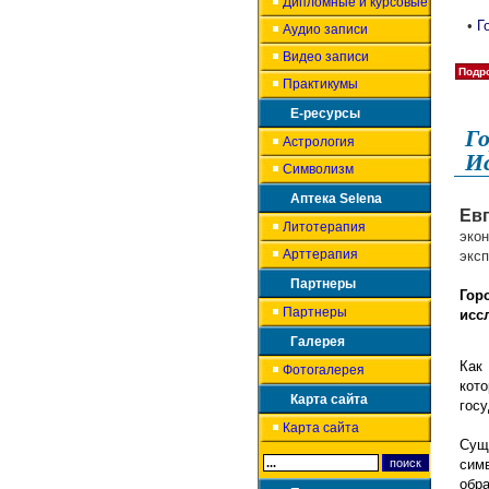
Дипломные и курсовые
•
Г
Аудио записи
Видео записи
Подро
Практикумы
Е-ресурсы
Г
Астрология
Ис
Символизм
Аптека Selena
Ев
Литотерапия
экон
Арттерапия
эксп
Партнеры
Гор
Партнеры
исс
Галерея
Как
Фотогалерея
кот
Карта сайта
гос
Карта сайта
Сущ
сим
обр