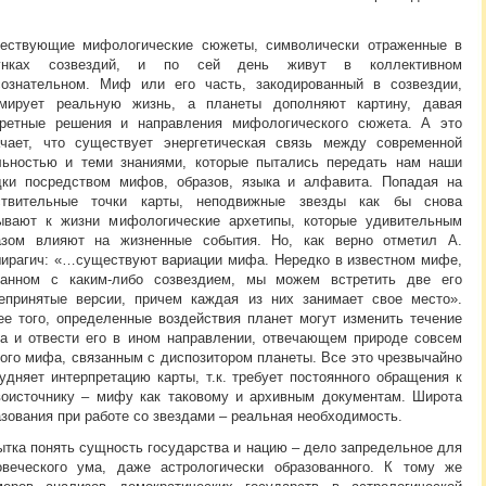
ествующие мифологические сюжеты, символически отраженные в
унках созвездий, и по сей день живут в коллективном
сознательном. Миф или его часть, закодированный в созвездии,
мирует реальную жизнь, а планеты дополняют картину, давая
кретные решения и направления мифологического сюжета. А это
ачает, что существует энергетическая связь между современной
льностью и теми знаниями, которые пытались передать нам наши
дки посредством мифов, образов, языка и алфавита. Попадая на
ствительные точки карты, неподвижные звезды как бы снова
ывают к жизни мифологические архетипы, которые удивительным
азом влияют на жизненные события. Но, как верно отметил А.
ирагич: «…существуют вариации мифа. Нередко в известном мифе,
занном с каким-либо созвездием, мы можем встретить две его
епринятые версии, причем каждая из них занимает свое место».
ее того, определенные воздействия планет могут изменить течение
а и отвести его в ином направлении, отвечающем природе совсем
гого мифа, связанным с диспозитором планеты. Все это чрезвычайно
удняет интерпретацию карты, т.к. требует постоянного обращения к
воисточнику – мифу как таковому и архивным документам. Широта
зования при работе со звездами – реальная необходимость.
ытка понять сущность государства и нацию – дело запредельное для
овеческого ума, даже астрологически образованного. К тому же