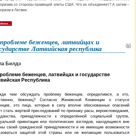
оризма со стороны правящей элиты США. Что их объединяет? А затем –
оризм в Латвии.
бнее...
проблеме беженцев, латвийцах и
сударстве Латвийская республика
ла Билдэ
роблеме беженцев, латвийцах и государстве
твийская Республика
жде чем обсуждать проблему беженцев, определимся, а кто,
ственно, беженец? Согласно Женевской Конвенции о статусе
енцев, это лица, которые
в силу вполне обоснованных опасений
т стать жертвой преследований по признаку расы, вероисповедания,
жданства, принадлежности к определённой социальной группе,
суальной ориентации или политических взглядов, находящиеся вне
аны своей гражданской принадлежности и не имеющие возможности
ьзоваться защитой этой страны или не желающие пользоваться