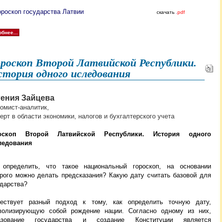
ороскоп государства Латвии
скачать
.
pdf
бнее...
ороскоп Второй Латвийской Республики.
тория одного иследования
гения Зайцева
омист-аналитик,
ерт в области экономики, налогов и бухгалтерского учета
оскоп Второй Латвийской Республики.
История одного
ледования
 определить, что такое национальный гороскоп, на основании
орого можно делать предсказания? Какую дату считать базовой для
ударства?
ествует разный подход к тому, как определить точную дату,
волизирующую собой рождение нации.
Согласно одному из них,
азование государства и создание Конституции является