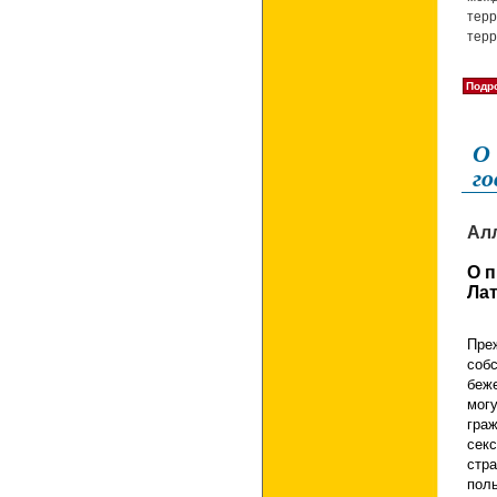
терр
терр
Подро
О 
го
Ал
О п
Ла
Пре
соб
беж
могу
гра
сек
стр
пол