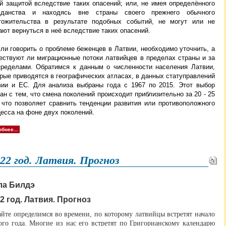
ой защитой вследствие таких опасений; или, не имея определённого
жданства и находясь вне страны своего прежнего обычного
тожительства в результате подобных событий, не могут или не
ют вернуться в неё вследствие таких опасений.
ли говорить о проблеме беженцев в Латвии, необходимо уточнить, а
ествуют ли миграционные потоки латвийцев в пределах страны и за
пределами. Обратимся к данным о численности населения Латвии,
рые приводятся в географических атласах, в данных статуправлений
вии и ЕС. Для анализа выбраны года с 1967 по 2015. Этот выбор
ан с тем, что смена поколений происходит приблизительно за 20 - 25
, что позволяет сравнить тенденции развития или противоположного
цесса на фоне двух поколений.
бнее...
22 год. Латвия. Прогноз
ла Билдэ
2 год. Латвия. Прогноз
йте определимся во времени, по которому латвийцы встретят начало
ого года. Многие из нас его встретят по Григорианскому календарю