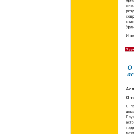
при
лит
рез
сов
кни
Ура
И в
Подро
О 
а
Алл
О т
С по
дома
Плу
астр
терр
меж