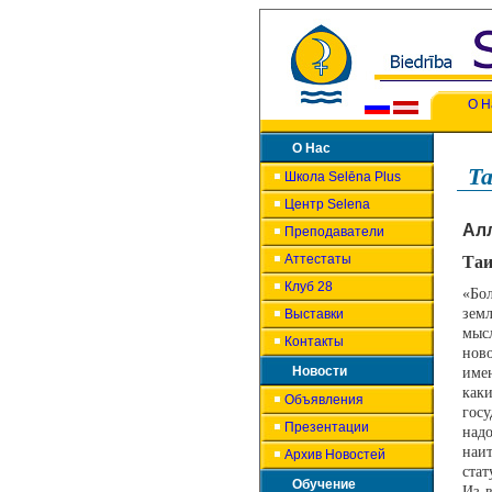
О Н
О Нас
Т
Школа Selēna Plus
Центр Selena
Ал
Преподаватели
Аттестаты
Таи
Клуб 28
«Бол
зем
Выставки
мыс
Контакты
нов
Новости
имею
как
Объявления
гос
Презентации
над
наи
Архив Новостей
стат
Обучение
Из в