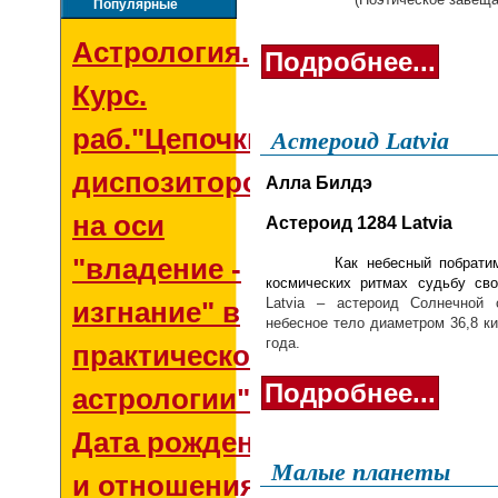
Популярные
Астрология.
Подробнее...
Курс.
раб."Цепочки
Астероид Latvia
диспозиторов
Алла Билдэ
на оси
Астероид 1284 Latvia
"владение -
Как небесный побратим Л
космических ритмах судьбу сво
Latvia – астероид Солнечной 
изгнание" в
небесное тело диаметром 36,8 к
года.
практической
Подробнее...
астрологии"
Дата рождения
Малые планеты
и отношения со