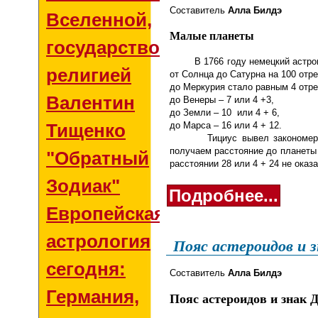
Составитель
Алла Билдэ
Вселенной,
Малые планеты
государством и
В 1766 году немецкий астроно
религией
от Солнца до Сатурна на 100 отре
до Меркурия стало равным 4 отре
Валентин
до Венеры – 7 или 4 +3,
до Земли – 10 или 4 + 6,
Тищенко
до Марса – 16 или 4 + 12.
Тициус вывел закономерност
получаем расстояние до планеты
"Обратный
расстоянии 28 или 4 + 24 не оказ
Зодиак"
Подробнее...
Европейская
астрология
Пояс астероидов и 
сегодня:
Составитель
Алла Билдэ
Германия,
Пояс астероидов и знак 