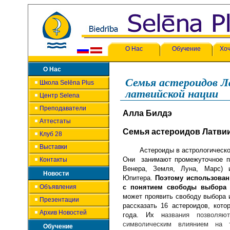
О Нас
Обучение
Хоч
О Нас
Семья астероидов Л
Школа Selēna Plus
латвийской нации
Центр Selena
Преподаватели
Алла Билдэ
Аттестаты
Семья астероидов Латвии
Клуб 28
Выставки
Астероиды в астрологическом 
Они занимают промежуточное п
Контакты
Венера, Земля, Луна, Марс) 
Новости
Юпитера.
Поэтому использован
Объявления
с понятием свободы выбора
может проявить свободу выбора 
Презентации
рассказать 16 астероидов, кото
Архив Новостей
года. Их н
азвания позволяю
символическим влиянием на 
Обучение