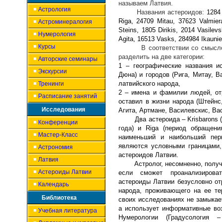
называем Латвия.
Астрология
Названия астероидов:
128
Riga
,
24709
Mitau
, 37623
Valmier
Астроминералогия
Steins
, 1805
Dirikis
, 2014
Vasilevs
Нумерология
Agita
, 16513
Vasks, 284984 Ikauni
Курсы
В соответствии со смысл
разделить на две категории:
Авторские семинары
1 – географические названия и
Экскурсии
Дюна) и городов (Рига, Митау, 
латвийского народа,
Тренинги
2 – имена и фамилии людей, от
Расписание занятий
оставил в жизни народа (Штейнс
Исследования
Агита, Артмане, Василевскис, Вас
Два астероида – Krisbarons
Конференции
года)
и Riga (период обращени
Мастер-Класс
наименьший и наибольший пери
являются условными границами,
Астрономия
астероидов Латвии.
Латвия
Астролог, несомненно, полу
Астероиды Латвии
если сможет проанализиров
астероиды Латвии безусловно о
Календарь
народа, проживающего на ее те
Библиотека
своих исследованиях не замыкае
а использует информативные во
Учебная литература
Нумерологии (Градусология –