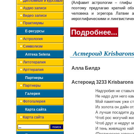
Дипломные и курсовые
(Алфавит астрологии – глифы а
поэтому предлагаю краткий обз
Аудио записи
человека и эгрегора Латвии ас
Видео записи
иероглифическими и лингвистиче
Практикумы
Подробнее...
Е-ресурсы
Астрология
Символизм
Астероид Krisbaron
Аптека Selena
Литотерапия
Алла Билдэ
Арттерапия
Партнеры
Астероид 3233 Krisbarons
Партнеры
Надгробия не ставьт
Галерея
Не надо для него ка
Фотогалерея
Мой памятник уже ст
Из золота он дайн от
Карта сайта
А лучше посадите ду
Карта сайта
Чтоб рос могучий жи
Чтоб друг и недруг м
И тень живящую най
(Поэтическое завещ