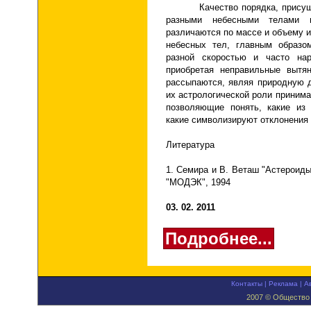
Качество порядка, присущее 
разными небесными телами 
различаются по массе и объему 
небесных тел, главным образо
разной скоростью и часто на
приобретая неправильные вытян
рассыпаются, являя природную 
их астрологической роли приним
позволяющие понять, какие из 
какие символизируют отклонения 
Литература
1. Семира и В. Веташ "Астероид
"МОДЭК", 1994
03. 02. 2011
Подробнее...
Контакты
|
Реклама
|
А
2007 © Общество 