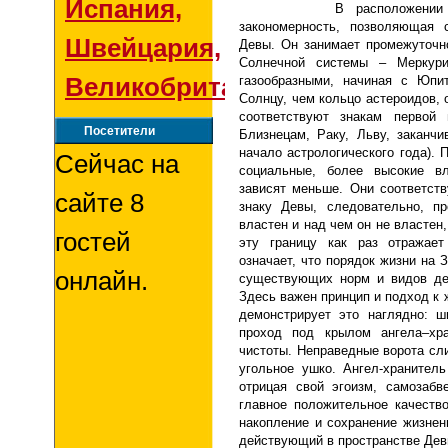
Испания,
В расположении
закономерность, позволяющая 
Швейцария,
Девы. Он занимает промежуточ
Солнечной системы – Меркур
Великобритания
газообразными, начиная с Юпи
Солнцу, чем кольцо астероидов,
соответствуют знакам первой 
Посетители
Близнецам, Раку, Льву, заканч
начало астрологического года).
Сейчас на
социальные, более высокие вл
зависят меньше. Они соответст
сайте 8
знаку Девы, следовательно, пр
властен и над чем он не властен,
гостей
эту границу как раз отражает
означает, что порядок жизни на
онлайн.
существующих норм и видов дея
Здесь важен принцип и подход к 
демонстрирует это наглядно: ш
проход под крылом ангела–хра
чистоты. Неправедные ворота сли
угольное ушко. Ангел-хранител
отрицая свой эгоизм, самозабв
главное положительное качество
накопление и сохранение жизненн
действующий в пространстве Дев