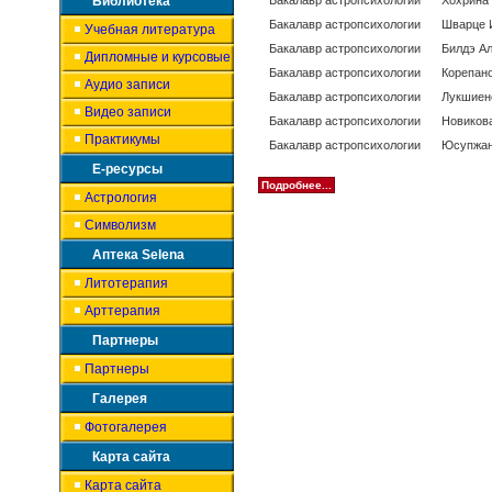
Библиотека
Бакалавр астропсихологии
Хохрина
Бакалавр астропсихологии
Шварце 
Учебная литература
Бакалавр астропсихологии
Билдэ А
Дипломные и курсовые
Бакалавр астропсихологии
Корепано
Аудио записи
Бакалавр астропсихологии
Лукшиен
Видео записи
Бакалавр астропсихологии
Новиков
Практикумы
Бакалавр астропсихологии
Юсупжан
Е-ресурсы
Подробнее...
Астрология
Символизм
Аптека Selena
Литотерапия
Арттерапия
Партнеры
Партнеры
Галерея
Фотогалерея
Карта сайта
Карта сайта