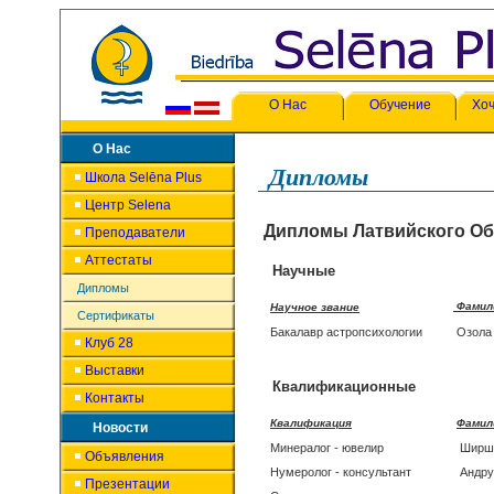
О Нас
Обучение
Хоч
О Нас
Дипломы
Школа Selēna Plus
Центр Selena
Дипломы Латвийского Общ
Преподаватели
Аттестаты
Научные
Дипломы
Фамили
Научное звание
Сертификаты
Бакалавр астропсихологии
Озо
Клуб 28
Выставки
Квалификационные
Контакты
Квалификация
Фамил
Новости
Минералог - ювелир
Шир
Объявления
Нумеролог - консультант
Андру
Презентации