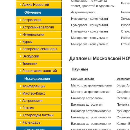
Специалист по уходу за
Князе
Архив Новостей
телом, красотой и здоровьем
Обучение
Астроминералог
Белян
Нумеролог - консультант
Хелма
Астрология
Нумеролог - консультант
Икбол
Астроминералогия
Нумеролог - консультант
Станк
Нумерология
Минералог - консультант
Икбол
Курсы
Минералог - консультант
Станк
Авторские семинары
Экскурсии
Дипломы Московской НО
Тренинги
Научные
Расписание занятий
Исследования
Научное звание
Фамилия
Магистр астроминералогии
Билдэ А
Конференции
Магистр астропсихологии
Сведбе
Мастер-Класс
Бакалавр астрологии
Остапен
Астрономия
Бакалавр астрологии
Польска
Латвия
Бакалавр астропсихологии
Кузнецо
Астероиды Латвии
Бакалавр астропсихологии
Стойкова
Календарь
Бакалавр астропсихологии
Хохрин 