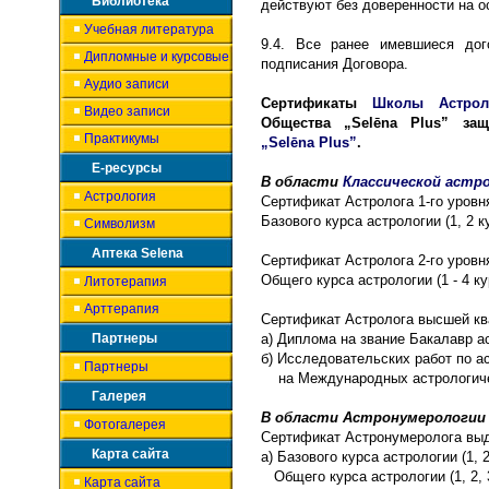
Библиотека
действуют без доверенности на о
Учебная литература
9.4. Все ранее имевшиеся дог
Дипломные и курсовые
подписания Договора.
Аудио записи
Сертификаты
Школы Астрол
Видео записи
Общества
„Selēna Plus”
за
Практикумы
„Selēna Plus”
.
Е-ресурсы
В области
Классической астр
Астрология
Сертификат Астролога 1-го уров
Базового курса астрологии (1, 2 к
Символизм
Аптека Selena
Сертификат Астролога 2-го уров
Общего курса астрологии (1 - 4 ку
Литотерапия
Арттерапия
Сертификат Астролога высшей кв
Партнеры
а) Диплома на звание Бакалавр а
б) Исследовательских работ по 
Партнеры
на Международных астрологиче
Галерея
В области Астронумерологии
Фотогалерея
Сертификат Астронумеролога вы
Карта сайта
а) Базового курса астрологии (1, 
Общего курса астрологии (1, 2, 3
Карта сайта