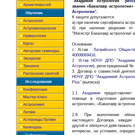
"Академия Астрология" (
Мос
Архив Новостей
звание «Бакалавр астрологии»
Астрологии
".
Обучение
К защите допускаются:
Астрология
а) при наличии сертификата астро
б)
при наличии рецензии от 
Астроминералогия
"Магистр/ Бакалавр астрологии/ а
Нумерология
Курсы
Основание:
Устав
Латвийского Общес
1.
Авторские семинары
40008069416
.
Экскурсии
2. Устав НОЧУ ДПО "Академия
Астрологии
), регистрационный № 
Тренинги
3. Договор о совместной деяте
Расписание занятий
НОЧУ ДПО "Академией Астроло
Исследования
Plus”
(выписка)
Конференции
1.1.
Академия
предоставляет 
Мастер-Класс
помощи в подготовке диплом
астрологии», «Бакалавр астропси
Астрономия
Латвия
2.8
. При выполнении обязат
Астероиды Латвии
настоящего Договора, каждая 
другой и обязуется действовать 
Календарь
интересах, на условиях, опред