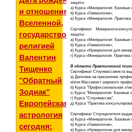
Дата рождения
защиты:
а) Курса «Минералогия. Базовые 
и отношения со
б) Курса «Геммология»,
в) Курса «Минералогия. Практика
Вселенной,
Сертификат Минералога-консул
государством и
защиты:
а) Курса «Минералогия. Базовые 
религией
б) Курса «Геммология»,
в) Курса «Нумерология для минер
Валентин
г) Курса «Минералогия. Практика 
В области Практической псих
Тищенко
Сертификат Стоунмассажиста вы
а) Диплома на присвоение проф
"Обратный
и/или Массажист широкого профи
б) Курса "Профессиональная этик
Зодиак"
в
Курса "Минералогия. Базовые о
)
г) Курса "Стоунмассаж",
Европейская
д) Курса "Практика консультирован
астрология
Сертификат Стоунцелителя выдае
а) Курса «Минералогия. Базовые 
сегодня:
б) Курса «Геммология»,
в) Курса «Нумерология для минер