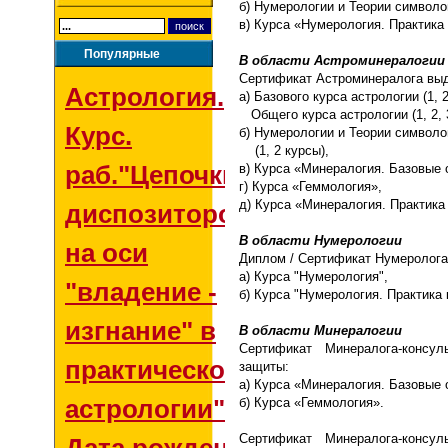
б) Нумерологии и Теории символов
в
) Курса «Нумерология. Практика
Популярные
В области Астроминералогии
Сертификат Астроминералога вы
Астрология.
а) Базового курса астрологии (1, 
Общего курса астрологии (1, 2, 3
Курс.
б) Нумерологии и Теории символо
(1, 2 курсы),
раб."Цепочки
в) Курса «Минералогия. Базовые 
г) Курса «Геммология»,
д) Курса «Минералогия. Практика
диспозиторов
В области Нумерологии
на оси
Диплом / Сертификат Нумеролога
а) Курса "Нумерология",
"владение -
б) Курса "Нумерология. Практика
изгнание" в
В области Минералогии
Сертификат Минералога-консул
практической
защиты:
а) Курса «Минералогия. Базовые 
астрологии"
б) Курса «Геммология».
Сертификат Минералога-консул