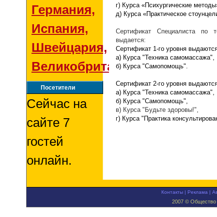
г
) Курса «Психургические методы
Германия,
д) Курса «Практическое стоунцели
Испания,
Сертификат Специалиста по 
выдается:
Швейцария,
Сертификат 1-го уровня выдаютс
а) Курса "Техника самомассажа",
Великобритания
б) Курса "Самопомощь"
.
Сертификат 2-го уровня выдаютс
Посетители
а) Курса "Техника самомассажа",
Сейчас на
б) Курса "Самопомощь"
,
в) Курса "Будьте здоровы!",
г) Курса "Практика консультирова
сайте 7
гостей
онлайн.
Контакты
|
Реклама
|
А
2007 © Общество 