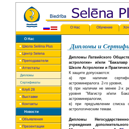
О Нас
Обучение
Хоч
О Нас
Дипломы и Сертиф
Школа Selēna Plus
Центр Selena
Дипломы Латвийского Общества
Преподаватели
астрологии» и/или "Бакалавр
Школе Астрологии и Практическ
Аттестаты
К защите допускаются:
Дипломы
а) при наличии сертифика
Сертификаты
астроминералога 2-го уровня,
б) при наличии не менее 2-х р
Клуб 28
уровня "Магистр и/или Бакал
Выставки
астроминералогии,
в) при предъявлении списка о
Контакты
астрологическим темам.
Новости
Объявления
Дипломы Негосударственн
учреждения дополнительног
Презентации