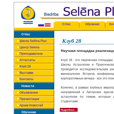
О Нас
Обучение
Хоч
О Нас
Клуб 28
Школа Selēna Plus
Центр Selena
Научная площадка реализац
Преподаватели
Аттестаты
Клуб 28 - это творческая площадка
Школы Астрологии и Практическо
Клуб 28
проводится исследовательская ра
Выставки
минералогии. Встречи, конференц
корпоративные вечера - все это по
Контакты
Новости
Конечно, в рамках клубных меро
направлений и Авторских курсов
Объявления
астрологии по темам, которые 
Презентации
студентами.
Архив Новостей
Подробнее...
Обучение