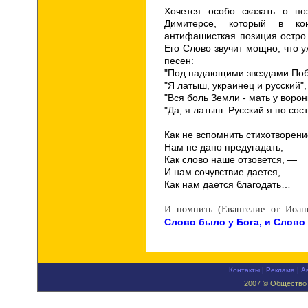
Хочется особо сказать о по
Димитерсе, который в ко
антифашисткая позиция остро 
Его Слово звучит мощно, что 
песен:
"Под падающими звездами Поб
"Я латыш, украинец и русский",
"Вся боль Земли - мать у ворон
"Да, я латыш. Русский я по сос
Как не вспомнить стихотворени
Нам не дано предугадать,
Как слово наше отзовется, —
И нам сочувствие дается,
Как нам дается благодать…
И помнить (Евангелие от Иоан
Слово было у Бога, и Слово
Контакты
|
Реклама
|
А
2007 © Общество 