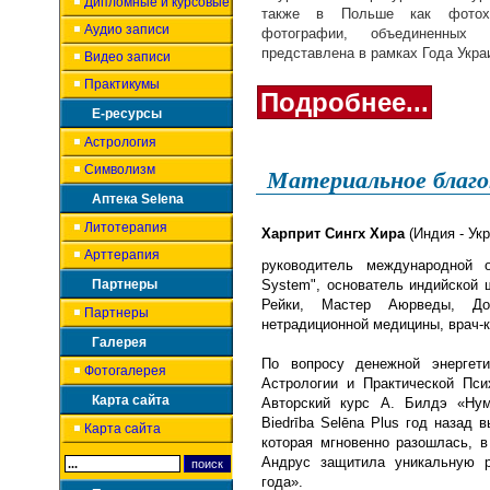
Дипломные и курсовые
также в Польше как фотоху
Аудио записи
фотографии, объединенных
представлена в рамках Года Укра
Видео записи
Практикумы
Подробнее...
Е-ресурсы
Астрология
Символизм
Материальное благо
Аптека Selena
Литотерапия
Харприт Сингх Хира
(Индия - Укр
Арттерапия
руководитель международной ор
Партнеры
System",
основатель индийской 
Рейки, Мастер Аюрведы, До
Партнеры
нетрадиционной медицины, врач-к
Галерея
По вопросу денежной энергет
Фотогалерея
Астрологии и Практической Пс
Карта сайта
Авторский курс А. Билдэ «Нум
Biedrība Selēna Plus
год назад в
Карта сайта
которая мгновенно разошлась, в
Андрус защитила уникальную р
года».