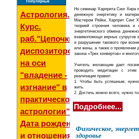
Популярные
Но семинар Харприта Синг Хира 
Астрология.
денежную энергетику и матери
Мастером Рейки, Харприт Синг 
Курс.
теорией строения человека и 
энергетического обмена денежно
раб."Цепочки
взаимопомощи верных супругов в
и разрушении такового при возн
или жены, а также о проявлении 
диспозиторов
закона «Трех конвертов» и многог
на оси
Учитель желающим дает посвя
проводить медитации с этим 
"владение -
реализации правил:
1. Чтобы быть успешным, нужно
изгнание" в
жить.
2. Достичь можно всего, нужно т
практической
Подробнее...
астрологии"
Дата рождения
Физическое, энергет
и отношения со
здоровье