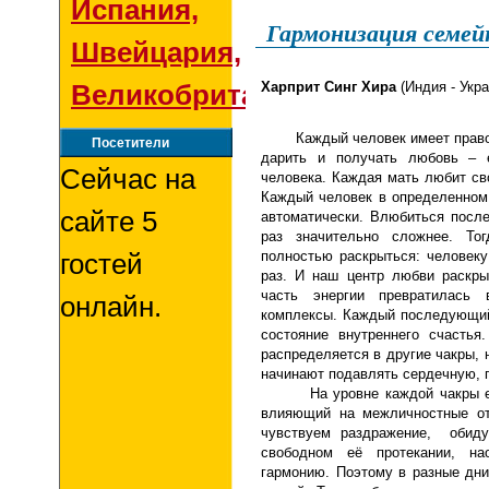
Испания,
Гармонизация семе
Швейцария,
Великобритания
Харприт Синг Хира
(Индия - Укра
Каждый человек имеет право л
Посетители
дарить и получать любовь – е
Сейчас на
человека. Каждая мать любит сво
Каждый человек в определенном
сайте 5
автоматически. Влюбиться посл
раз значительно сложнее. То
гостей
полностью раскрыться: человеку
раз. И наш центр любви раскры
часть энергии превратилась
онлайн.
комплексы. Каждый последующий
состояние внутреннего счастья
распределяется в другие чакры, 
начинают подавлять сердечную, 
На уровне каждой чакры 
влияющий на межличностные от
чувствуем раздражение, обиду
свободном её протекании, нао
гармонию. Поэтому в разные дн