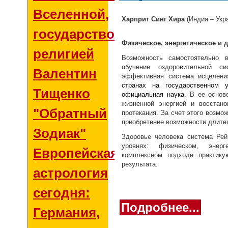
Вселенной,
Харприт Синг Хира
(Индия – Укр
государством и
Физическое, энергетическое и 
религией
Возможность самостоятельно в
обучение оздоровительной с
Валентин
эффективная система исцелен
странах на государственном 
Тищенко
официальная наука.
В ее основ
жизненной энергией и восстано
"Обратный
протекания. За счет этого возмо
приобретение возможности длите
Зодиак"
Здоровье человека система Рей
уровнях: физическом, энер
Европейская
комплексном подходе практику
результата.
астрология
сегодня:
Подробнее...
Германия,