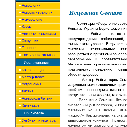
Астрология
Исцеление Светом
Астроминералогия
Нумерология
Семинары «Исцеление свет
Курсы
Рейки из Украины Борис Семеняк
Рейки – это не т
Авторские семинары
предупреждения заболевани
Экскурсии
физическом уровне. Ведь все з
Тренинги
мыслями, неправильным пов
разобраться с причинами заболев
Расписание занятий
первопричины и, соответствен
Исследования
Мастера дают практические сове
правильному поведению, повы
Конференции
обрести здоровье.
Мастер-Класс
Мастер Рейки Борис Семеняк
Астрономия
исцеления межпозвоночных грыж 
проблем опорно-двигательного 
Латвия
предстательной железы, молочны
Астероиды Латвии
Валентина Семеняк-Штангей – 
писательница и поэтесса, книги 
Календарь
магазинах, но и в церкви. Сам
Библиотека
мамою?». Как журналистка она из
дипломантом конкурса «Правосл
Учебная литература
лауреатом литературного конку