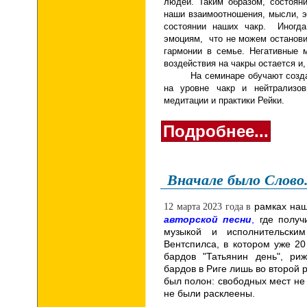
людей. Таким образом, состоян
наши взаимоотношения, мысли, э
состоянии наших чакр. Иногда
эмоциям, что не можем останови
гармонии в семье. Негативные 
воздействия на чакры остается и
На семинаре обучают создав
на уровне чакр и нейтрализ
медитации и практики Рейки.
Подробнее...
Вначале было Слово.
рамках наш
12 марта 2023 года в
авторской песни
,
где получ
музыкой и исполнительски
Вентспилса, в котором уже 2
бардов "Татьянин день", р
бардов в Риге лишь во второй 
был полон: свободных мест не
не были расклеены.