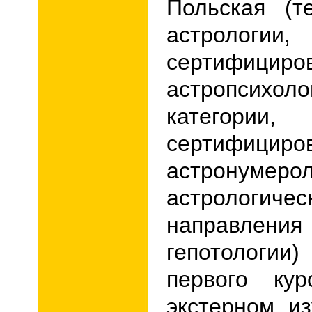
Польская (т
астрологии,
сертифициро
астропсих
категории,
сертифициро
астронумерол
астрологичес
напра
гепотологи
первого ку
экстерном и