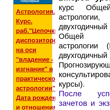
Популярные
курс Общей
Астрология.
астрологии
Курс.
двухгодичны
раб."Цепочки
Общей кл
диспозиторов
астрологии 
на оси
двухгод
"владение -
Прогнозирую
изгнание" в
консультир
практической
курсы).
астрологии"
После усп
Дата рождения
зачетов и эк
и отношения со