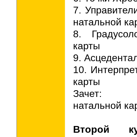
7. Управител
натальной ка
8. Градусол
карты
9. Асцедента
10. Интерпре
карты
Зачет: Ин
натальной ка
Второй ку