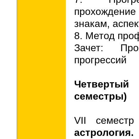
прохождени
знакам, аспе
8. Метод про
Зачет:
Пр
прогрессий
Четвертый к
семестры)
VII
семестр
астрология