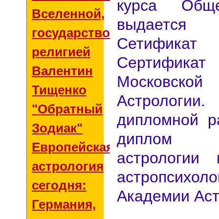
курса Обще
Вселенной,
выдается
государством и
Сетификат 
религией
Сертификат 
Валентин
Московск
Тищенко
Астрологии
"Обратный
дипломной р
Зодиак"
диплом 
Европейская
астрологии
астрология
астропсихол
сегодня:
Академии Аст
Германия,