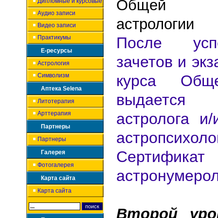
Общей кл
Дипломные и курсовые
Аудио записи
астрологи
Видео записи
Практикумы
После усп
Е-ресурсы
зачетов и эк
Астрология
Символизм
курса Обще
Аптека Selena
выдается
Литотерапия
Арттерапия
астролога и
Партнеры
астропсих
Партнеры
Сертификат
Галерея
Фотогалерея
астронумерол
Карта сайта
Карта сайта
Второй уро