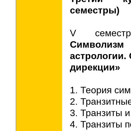
семестры)
V семе
Симво
астрологии.
дирекции»
1. Теория си
2. Транзитны
3. Транзиты и
4. Транзиты 