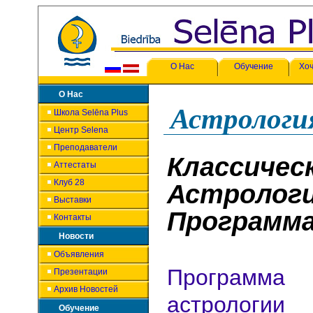
О Нас
Обучение
Хоч
О Нас
Астрологи
Школа Selēna Plus
Центр Selena
Преподаватели
Классичес
Аттестаты
Клуб 28
Астрологи
Выставки
Программ
Контакты
Новости
Объявления
Программа 
Презентации
Архив Новостей
астроло
Обучение