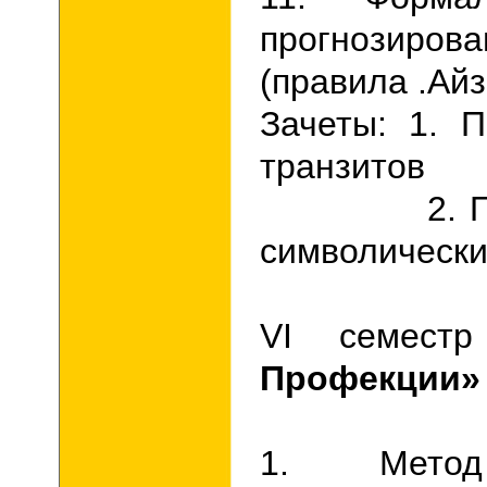
прогнозиро
(правила .Айз
Зачеты: 1.
П
транзитов
2. Прогн
символически
VI
семес
Профекции»
1. Метод