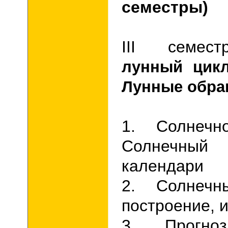
семестры)
III
семест
лунный цик
Лунные обра
1. Солнечн
Солнечны
календари
2. Солнечн
построение, 
3. Прогно