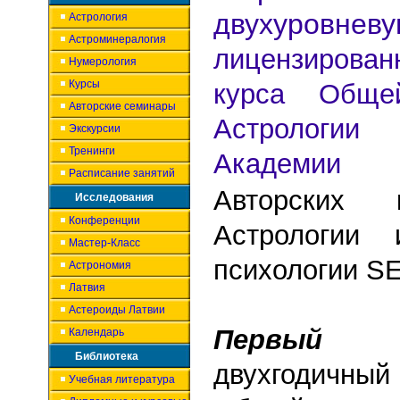
двухуровневу
Астрология
Астроминералогия
лицензирова
Нумерология
Курсы
курса Обще
Авторские семинары
Астроло
Экскурсии
Тренинги
Академии А
Расписание занятий
Авторских 
Исследования
Конференции
Астрологии 
Мастер-Класс
психологии S
Астрономия
Латвия
Астероиды Латвии
Первый у
Календарь
Библиотека
двухгодичны
Учебная литература