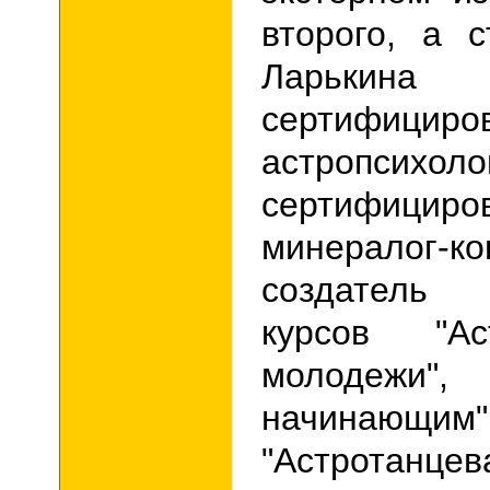
второго, а 
Ларькин
сертифициро
астропсихолог
сертифициро
минералог-ко
создател
курсов "Ас
молодежи",
начинающим",
"Астротанц