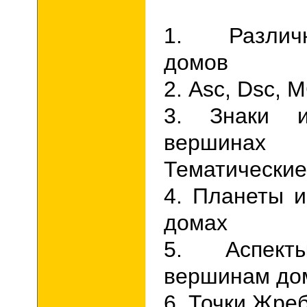
1. Различ
домов
2. Asc, Dsc, M
3. Знаки 
вершин
Тематические
4. Планеты 
домах
5. А
спек
вершинам до
6. Точки Жре