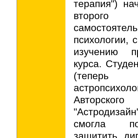
терапия") на
второг
самостоятел
психологии, 
изучению п
курса. Студе
(теперь
астропсихол
Авторск
"Астродизай
смогла по
защитить ди