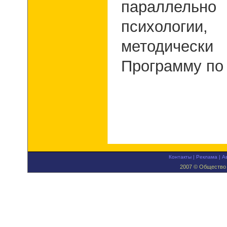
параллельн
психолог
методичес
Программу по 
Контакты
|
Реклама
|
А
2007 © Общество 