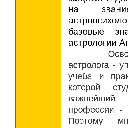
на звани
астропсихол
базовые зн
астрологии А
Освоение
астролога - у
учеба и пра
которой сту
важнейш
профессии - 
Поэтому мн