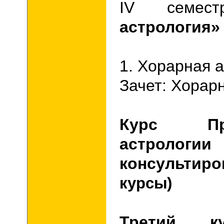
IV
семе
астрология»
1. Хорарная 
Зачет: Хорар
Курс Про
астро
консультир
курсы)
Третий к