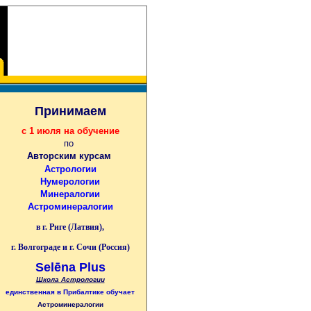
Принимаем
с 1 июля на обучение
по
Авторским курсам
Астрологии
Нумерологии
Минералогии
Астроминералогии
в г. Риге (Латвия),
г. Волгограде и г. Сочи (Россия)
Selēna Plus
Школа Астрологии
единственная
в Прибалтике
обучает
Астроминералогии