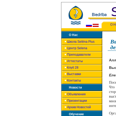
О Н
О Нас
В
Школа Selēna Plus
д
Центр Selena
Преподаватели
Алл
Аттестаты
Выс
Клуб 28
Выставки
Еле
Контакты
Пос
Что
Новости
сто
Объявления
выс
Презентации
мног
инте
Архив Новостей
Орг
Обучение