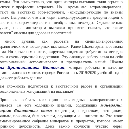
смана. Это замечательно, что организаторы выставок стали серьезно
осится к профессии астролога. Но… кроме нас, астроминералогов,
отают на выставках горе-астрологи, «консультирующие по знакам
иака». Неприятно, что эти люди, спекулирующие на доверии людей к
рологии, в астроминералогии - необученные невежды. Однако не нам
учить, но организаторам выставки пришлось сказать, что такие
рологи" опасны для здоровья посетителей.
много думали, как работать на специализированных
ералогических и ювелирных выставках. Ранее Школа организовывала
ама. Но времена меняются, вирусная эпидемия требует иных методов
ты и очень серьезной подготовки. Эту сложную работу взяла на себя
фессиональный астроминералог и преподаватель нашей Школы
на Брониславовна Белянская
,
которая работала в качестве
оминералога во многих городах России весь 2019/2020 учебный год и
олжает работать дальше.
ем сложность подготовки к выставочной работе и организации
фессиональных консультаций на выставке?
Пришлось собрать коллекцию неочевидных минералогических
минералы,
плектов. То есть коллекцию изделий, содержащих
торые благостны всем:
младенцам, подросткам, женщинам,
чинам, пожилым, бизнесменам, служащим и… животным. Это такое
тематизированное собрание минералов и предметов, которое имеет
треннюю целостность. Здесь важно соблюсти чувство меры.