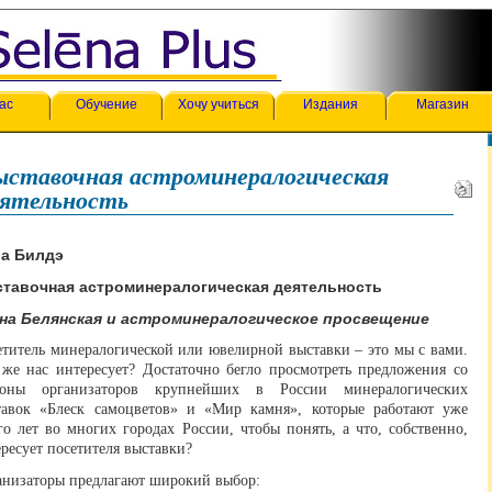
ас
Обучение
Хочу учиться
Издания
Магазин
ыставочная астроминералогическая
еятельность
а Билдэ
тавочная астроминералогическая деятельность
на Белянская и астроминералогическое просвещение
етитель минералогической или ювелирной выставки – это мы с вами.
 же нас интересует? Достаточно бегло просмотреть предложения со
роны организаторов крупнейших в России минералогических
тавок «Блеск самоцветов» и «Мир камня», которые работают уже
о лет во многих городах России, чтобы понять, а что, собственно,
ресует посетителя выставки?
анизаторы предлагают широкий выбор: