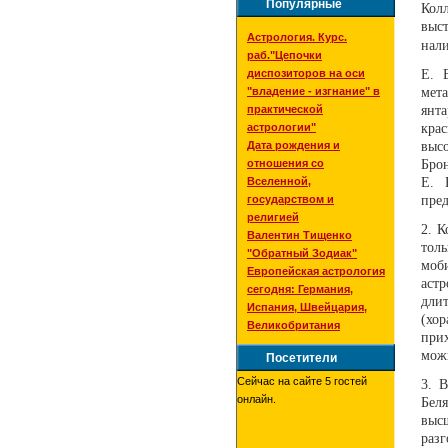
Популярные
Кол
выс
Астрология. Курс.
нали
раб."Цепочки
диспозиторов на оси
Е. 
"владение - изгнание" в
мет
практической
янт
астрологии"
крас
Дата рождения и
выс
отношения со
Бро
Вселенной,
Е. 
государством и
пре
религией
2. К
Валентин Тищенко
тол
"Обратный Зодиак"
моб
Европейская астрология
аст
сегодня: Германия,
дли
Испания, Швейцария,
(хо
Великобритания
при
мож
Посетители
Сейчас на сайте 5 гостей
3.
В
онлайн.
Беля
выс
раз