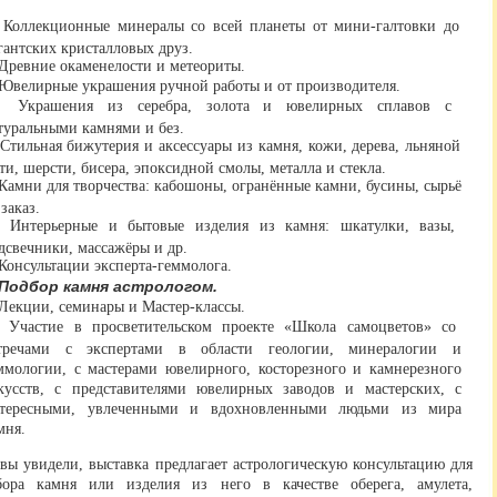
Коллекционные минералы со всей планеты от мини-галтовки до
гантских кристалловых друз.
Древние окаменелости и метеориты.
Ювелирные украшения ручной работы и от производителя.
Украшения из серебра, золота и ювелирных сплавов с
туральными камнями и без.
Стильная бижутерия и аксессуары из камня, кожи, дерева, льняной
ти, шерсти, бисера, эпоксидной смолы, металла и стекла.
Камни для творчества: кабошоны, огранённые камни, бусины, сырьё
 заказ.
Интерьерные и бытовые изделия из камня: шкатулки, вазы,
дсвечники, массажёры и др.
Консультации эксперта-геммолога.
Подбор камня астрологом.
Лекции, семинары и Мастер-классы.
Участие в просветительском проекте «Школа самоцветов» со
тречами с экспертами в области геологии, минералогии и
ммологии, с мастерами ювелирного, косторезного и камнерезного
кусств, с представителями ювелирных заводов и мастерских, с
тересными, увлеченными и вдохновленными людьми из мира
мня.
вы увидели, выставка предлагает астрологическую консультацию для
бора камня или изделия из него в качестве оберега, амулета,