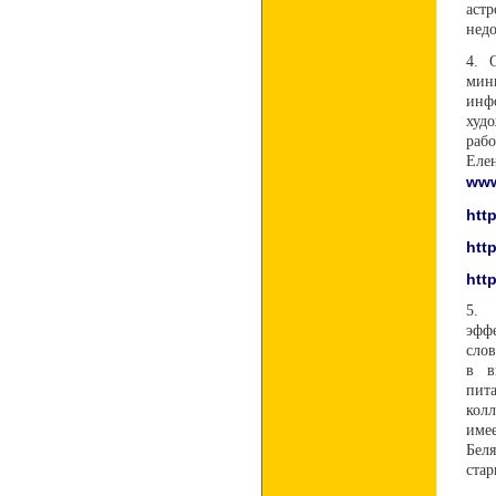
аст
недо
4. 
мин
инфо
худ
раб
Еле
www
htt
htt
htt
5. 
эфф
сло
в в
пит
кол
имее
Бел
стар