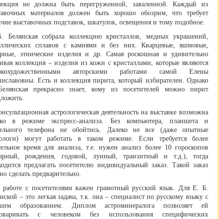
лекция не должна быть перегруженной, заваленной. Каждый из
тавочных материалов должен быть хорошо обозрим, что требует
чие выставочных подставок, шкатулок, освещения и тому подобное.
Б. Белянская собрала коллекцию кристаллов, медных украшений,
аллических сплавов с камнями и без них. Кварцевые, яшмовые,
арные, этнические изделия и др. Самая роскошная и удивительно
ивая коллекция – изделия из кожи с кристаллами, которые являются
окохудожественными авторскими работами самой Елены
ниславовны. Есть и коллекция пирита, который избирателен. Однако
Белянская прекрасно знает, кому из посетителей можно пирит
дложить.
онсультационная астрологическая деятельность на выставке возможна
ько в режиме экспресс-анализа. Без компьютера, планшета и
ильного телефона не обойтись. Далеко не все (даже опытные
рологи) могут работать в таком режиме. Если требуется более
тельное время для анализа, т.е. нужен анализ более 10 гороскопов
рарный, рождения, годовой, лунный, транзитный и т.д.), тогда
ходится предлагать посетителю индивидуальный заказ. Такой заказ
но сделать предварительно.
 работе с посетителями важен грамотный русский язык. Для Е. Б.
нской – это легкая задача, т.к. она – специалист по русскому языку с
шим образованием. Диплом астроминералога позволяет ей
говаривать с человеком без использования специфических