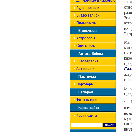
Дипломные и курсовые
тали
отн
Аудио записи
раб
Видео записи
Зод
Практикумы
аст
их 
Е-ресурсы
"аст
Астрология
Мы 
Символизм
мин
их с
Аптека Selena
рабо
Литотерапия
про
Арттерапия
Еле
астр
Партнеры
прод
Партнеры
В ч
Галерея
про
Фотогалерея
1.
ком
Карта сайта
ко
Карта сайта
муж
сис
вну