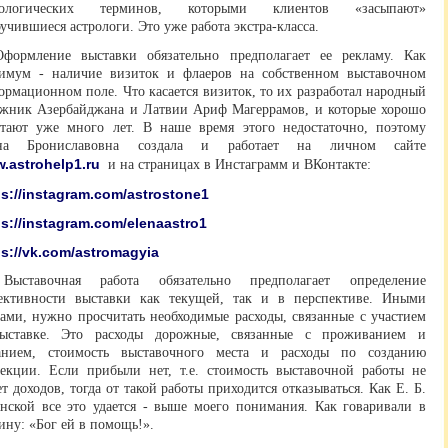
рологических терминов, которыми клиентов «засыпают»
учившиеся астрологи. Это уже работа экстра-класса.
Оформление выставки обязательно предполагает ее рекламу. Как
имум - наличие визиток и флаеров на собственном выставочном
рмационном поле. Что касается визиток, то их разработал народный
ожник Азербайджана и Латвии Ариф Магеррамов, и которые хорошо
отают уже много лет. В наше время этого недостаточно, поэтому
на Брониславовна создала и работает на личном сайте
.astrohelp1.ru
и на страницах в Инстаграмм и ВКонтакте:
ps://instagram.com/astrostone1
ps://instagram.com/elenaastro1
ps://vk.com/astromagyia
Выставочная работа обязательно предполагает определение
ективности выставки как текущей, так и в перспективе. Иными
вами, нужно просчитать необходимые расходы, связанные с участием
ыставке. Это расходы дорожные, связанные с проживанием и
анием, стоимость выставочного места и расходы по созданию
лекции. Если прибыли нет, т.е. стоимость выставочной работы не
т доходов, тогда от такой работы приходится отказываться. Как Е. Б.
янской все это удается - выше моего понимания. Как говаривали в
ину: «Бог ей в помощь!».