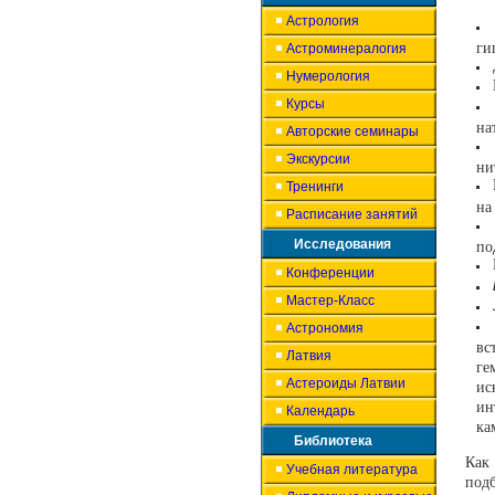
Астрология
ги
Астроминералогия
Нумерология
Курсы
на
Авторские семинары
Экскурсии
ни
Тренинги
на
Расписание занятий
Исследования
по
Конференции
Мастер-Класс
Астрономия
вс
Латвия
ге
Астероиды Латвии
ис
ин
Календарь
ка
Библиотека
Как 
Учебная литература
под