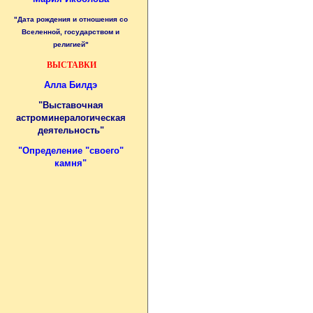
"Дата рождения и отношения со
Вселенной, государством и
религией"
ВЫСТАВКИ
Алла Билдэ
"Выставочная
астроминералогическая
деятельность"
"
Определение "своего"
камня
"