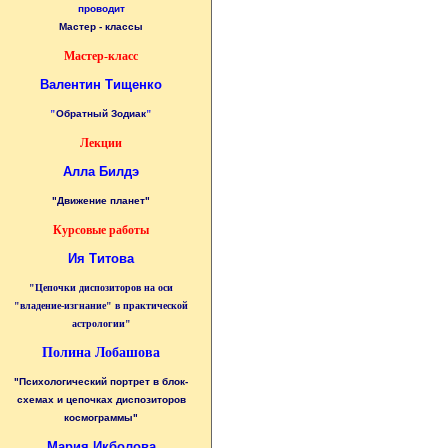
проводит
Мастер - классы
Мастер-класс
Валентин Тищенко
"
Обратный Зодиак
"
Лекции
Алла Билдэ
"Движение планет"
Курсовые работы
Ия Титова
"Цепочки диспозиторов на оси
"владение-изгнание" в практической
астрологии"
Полина Лобашова
"Психологический портрет в блок-
схемах и цепочках диспозиторов
космограммы"
Мария Икболова