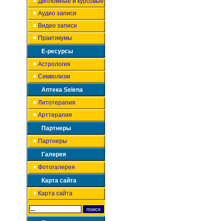
Дипломные и курсовые
Аудио записи
Видео записи
Практикумы
Е-ресурсы
Астрология
Символизм
Аптека Selena
Литотерапия
Арттерапия
Партнеры
Партнеры
Галерея
Фотогалерея
Карта сайта
Карта сайта