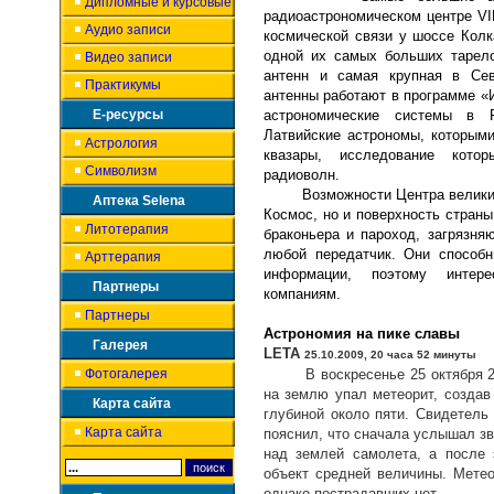
Дипломные и курсовые
радиоастрономическом центре
V
Аудио записи
космической связи у шоссе Кол
одной их самых больших тарело
Видео записи
антенн и самая крупная в Сев
Практикумы
антенны работают в программе «
Е-ресурсы
астрономические системы в 
Латвийские астрономы, которым
Астрология
квазары, исследование кот
Символизм
радиоволн.
Возможности Центра велики. А
Аптека Selena
Космос, но и поверхность стран
Литотерапия
браконьера и пароход, загрязня
любой передатчик. Они способ
Арттерапия
информации, поэтому инте
Партнеры
компаниям.
Партнеры
Астрономия на пике славы
Галерея
LETA
25.10.2009, 20 часа 52 минуты
Фотогалерея
В воскресенье 25 октября 200
на землю упал метеорит, создав
Карта сайта
глубиной около пяти.
Свидетель
Карта сайта
пояснил, что сначала услышал з
над землей самолета, а после 
объект средней величины. Метео
однако пострадавших нет.