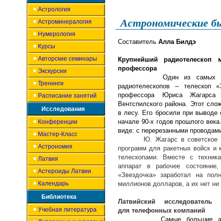
Астрология
Астрономические б
Астроминералогия
Нумерология
Составитель
Алла Билдэ
Курсы
Авторские семинары
Крупнейший радиотелескоп м
профессора
Экскурсии
Один из самых мощных 
Тренинги
радиотелескопов – телескоп «
профессора Юриса Жагарса
Расписание занятий
Вентспилского района. Этот сл
Исследования
в лесу. Его бросили при выводе 
начале 90-х годов прошлого век
Конференции
виде: с перерезанными проводам
Мастер-Класс
Ю. Жагарс в советское врем
Астрономия
программ для ракетных войск и 
телескопами. Вместе с техник
Латвия
аппарат в рабочее состояние,
Астероиды Латвии
«Звездочка» заработал на по
Календарь
миллионов долларов, а их нет ни 
Библиотека
Латвийский исследователь
Учебная литература
для телефонных компаний
Самые большие ан