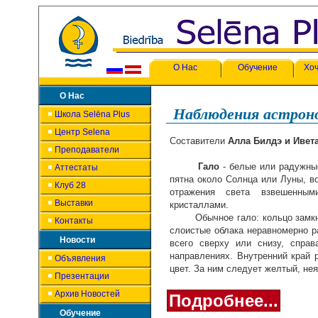
О Нас
Обучение
Хоч
О Нас
Наблюдения астрон
Школа Selēna Plus
Центр Selena
Составители
Алла Билдэ и Ивет
Преподаватели
Гало
- белые или радужные
Аттестаты
пятна около Солнца или Луны, 
Клуб 28
отражения света взвешенны
Выставки
кристаллами.
Обычное гало: кольцо замкн
Контакты
слоистые облака неравномерно р
Новости
всего сверху или снизу, спра
направлениях. Внутренний край 
Объявления
цвет. За ним следует желтый, не
Презентации
Архив Новостей
Подробнее...
Обучение