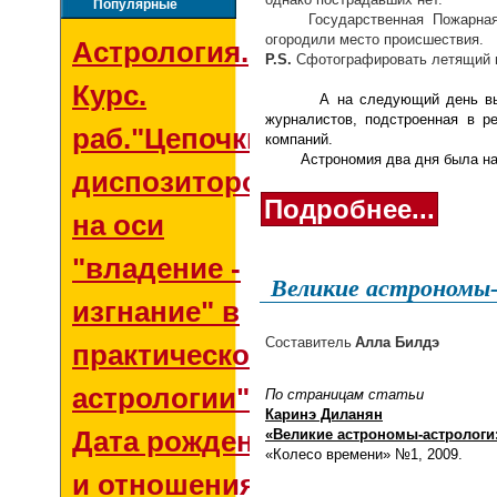
Популярные
Государственная Пожарная С
огородили место происшествия.
Астрология.
P.S.
Сфотографировать летящий м
Курс.
А на следующий день выясни
журналистов, подстроенная в р
раб."Цепочки
компаний.
Астрономия два дня была на пи
диспозиторов
Подробнее...
на оси
"владение -
Великие астрономы-
изгнание" в
Составитель
Алла Билдэ
практической
астрологии"
По страницам статьи
Каринэ Диланян
Дата рождения
«Великие астрономы-астрологи
«Колесо времени» №1, 2009.
и отношения со