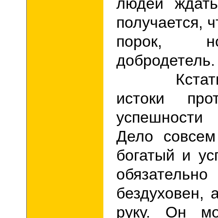
людей ждать
получается, ч
порок,
добродетель
Кстати, в
истоки прот
успешности 
Дело совсем
богатый и у
обязател
бездуховен, 
руку. Он м