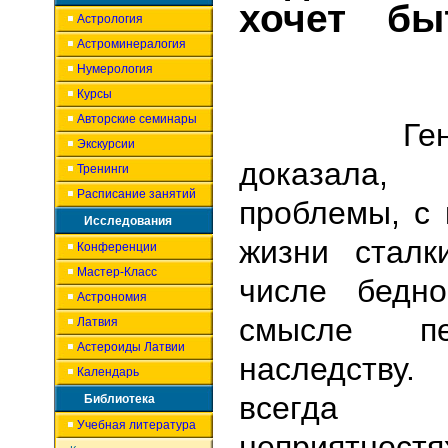
хочет бы
Астрология
Астроминералогия
Нумерология
Курсы
Авторские семинары
Генная 
Экскурсии
доказала,
Тренинги
Расписание занятий
проблемы, с
Исследования
жизни сталк
Конференции
Мастер-Класс
числе бедно
Астрономия
смысле пе
Латвия
Астероиды Латвии
наследству.
Календарь
всегда
Библиотека
Учебная литература
неприятнос