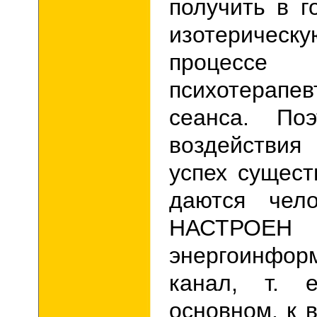
получить в г
изотерическ
процессе
психотерапев
сеанса. Поэ
воздействи
успех сущест
даются чело
НАСТР
энергоинфор
канал, т. е
основном, к 