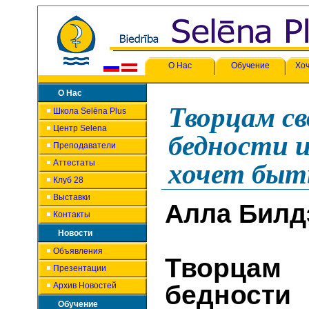
О Нас
Обучение
Хоч
О Нас
Творцам св
Школа Selēna Plus
Центр Selena
бедности и
Преподаватели
Аттестаты
хочет быт
Клуб 28
Выставки
Алла Билд
Контакты
Новости
Объявления
Творц
Презентации
бедности
Архив Новостей
Обучение