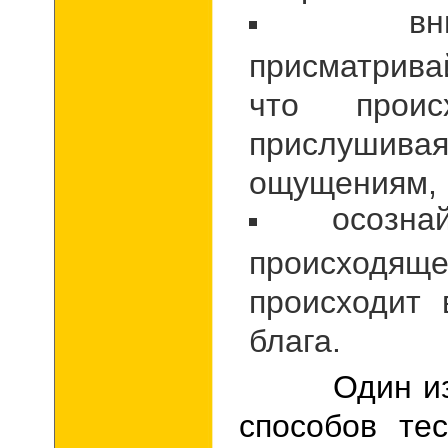
вн
присматрив
что происх
прислушив
ощущениям,
осозна
происход
происходит
блага.
Один из с
способов те