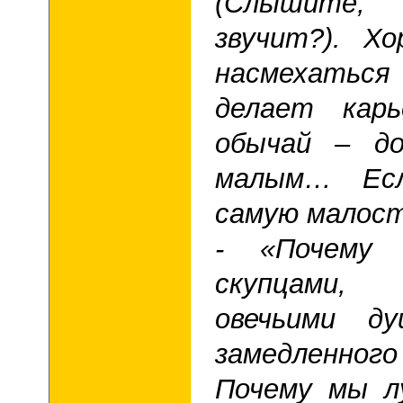
(Слышите
звучит?). Х
насмехаться
делает карь
обычай – до
малым… Есл
самую малост
- «Почему 
скупцами, 
овечьими ду
замедленно
Почему мы л