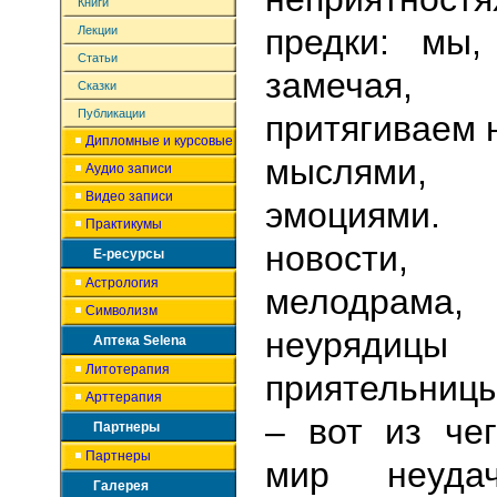
Книги
предки: мы,
Лекции
Статьи
замечая,
Сказки
Публикации
притягиваем 
Дипломные и курсовые
мыслями, 
Аудио записи
Видео записи
эмоциями. 
Практикумы
новости,
Е-ресурсы
Астрология
мелодра
Символизм
неуряди
Аптека Selena
Литотерапия
приятельниц
Арттерапия
– вот из че
Партнеры
Партнеры
мир неудач
Галерея