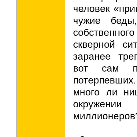
человек «при
чужие беды
собственно
скверной си
заранее тре
вот сам п
потерпевши
много ли ни
окружении
миллионеров
Именн