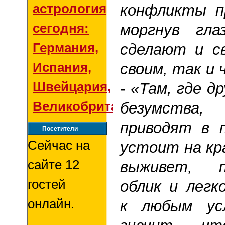
астрология
конфликты п
сегодня:
моргнув гла
Германия,
сделают и с
Испания,
своим, так и 
Швейцария,
- «Там, где 
Великобритания
безумства
приводят в 
Посетители
Сейчас на
устоит на кр
сайте 12
выживет, 
гостей
облик и легк
онлайн.
к любым ус