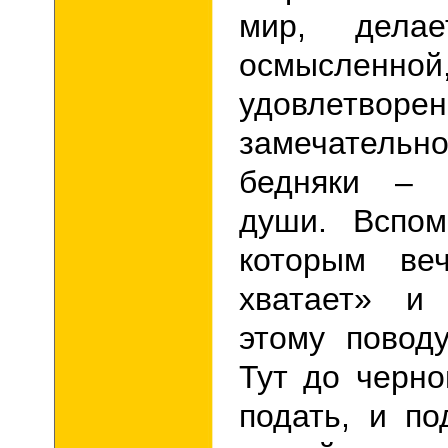
мир, дела
осмысленн
удовлет
замечательно
бедняки – 
души. Вспом
которым ве
хватает» и
этому повод
Тут до черно
подать, и по