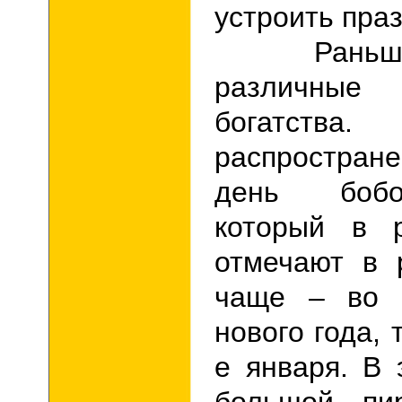
устроить праз
Раньше с
различны
богатст
распростран
день бобо
который в р
отмечают в 
чаще – во 
нового года, т
е января. В 