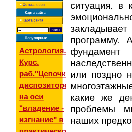
ситуация, в 
Фотогалерея
Карта сайта
эмоциональ
Карта сайта
закладывае
программу. 
Популярные
Астрология.
фундамент 
Курс.
наследствен
раб."Цепочки
или поздно 
диспозиторов
многоэтажны
на оси
какие же де
"владение -
проблемы м
изгнание" в
наших предко
практической