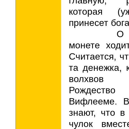
главную, ро
которая (уж
принесет бог
О рожде
монете ходи
Считается, ч
та денежка, 
волхвов 
Рождеств
Вифлееме. В
знают, что в
чулок вмест