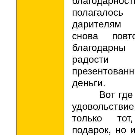
благодарно
полагало
дарителям п
снова повт
благодарны
радости
презентован
деньги.
Вот где гл
удовольств
только тот
подарок, но 