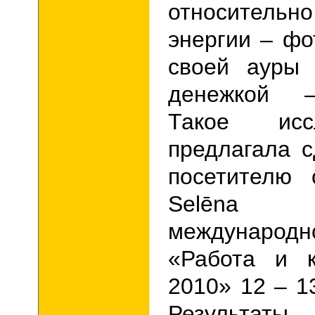
относител
энергии – ф
своей ауры 
денежкой –
Такое исс
предлагала 
посетителю
Selēn
международ
«Работа и к
2010» 12 – 1
Резуль