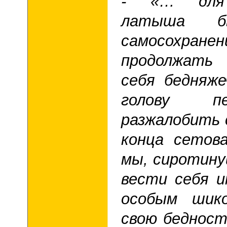
- «… для 
латыша б
самосохр
продолжать 
себя бедняж
голову п
разжалобить 
конца сетов
мы, сиротину
вести себя 
особым шико
свою бедност