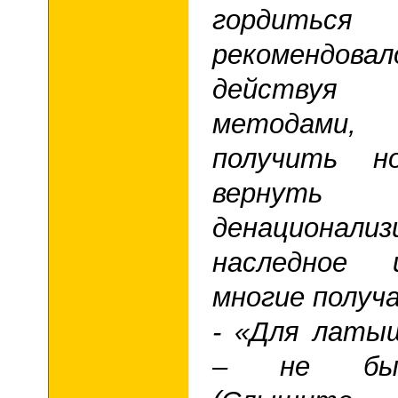
гордить
рекомендо
действуя
методами,
получить но
вернуть
денационализ
наследное 
многие получа
- «Для латы
– не быт