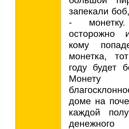
большой пир
запекали боб
- монетку
осторожно и
кому попад
монетка, то
году будет б
Монету
благосклонно
доме на поче
каждой полу
денежног