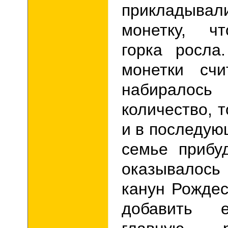
прикладывал
монетку, ч
горка росла
монетки счи
набирал
количество, т
и в последую
семье прибу
оказывалось
канун Рожде
добавить