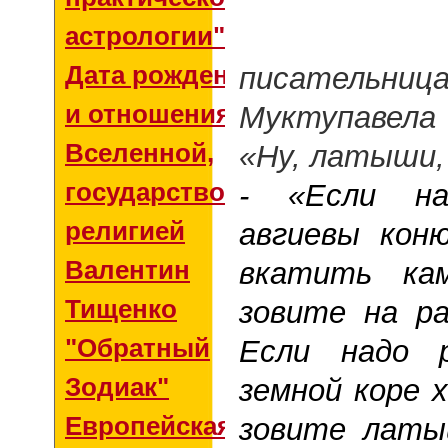
астрологии"
Латв
Дата рождения
писатель
и отношения со
Муктупавела
Вселенной,
«Ну, латыши, 
государством и
- «Если на
религией
авгиевы кон
Валентин
вкатить ка
Тищенко
зовите на р
"Обратный
Если надо 
Зодиак"
земной коре 
Европейская
зовите латы