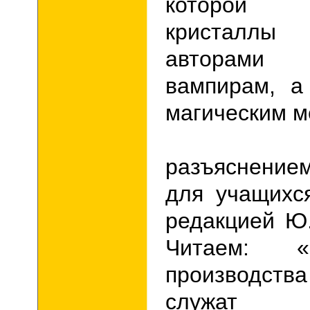
которой с
кристаллы
авторами 
вампирам, а
магическим м
Обрат
разъяснение
для учащихс
редакцией Ю.
Читаем: 
производс
служат 