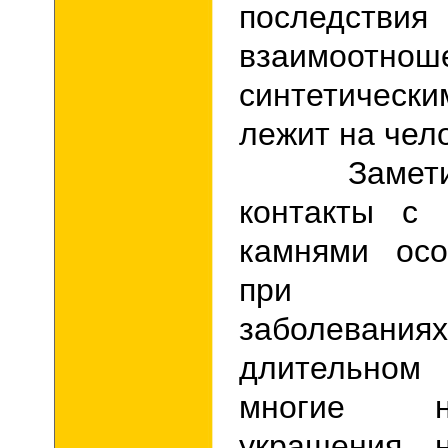
последствия
взаимоо
синтетическ
лежит на чел
Заметим, 
контакты с 
камнями осо
при хр
заболеван
длительно
многие 
украшения 