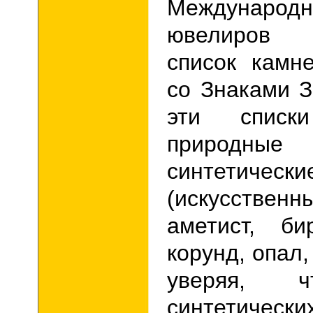
Международн
ювелиров 
список камн
со Знаками З
эти списк
природные
синтетически
(искусственн
аметист, би
корунд, опал,
уверяя, ч
синтетичес