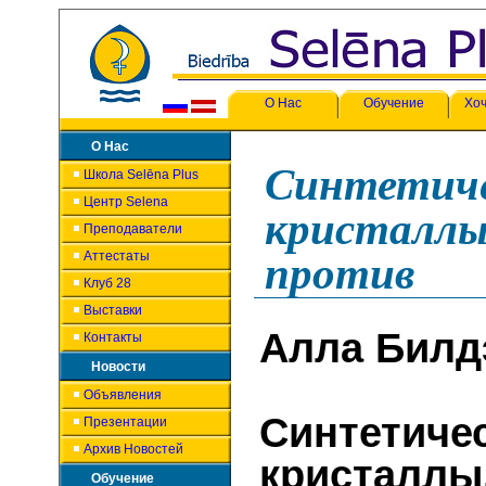
О Нас
Обучение
Хоч
О Нас
Синтетич
Школа Selēna Plus
Центр Selena
кристаллы.
Преподаватели
Аттестаты
против
Клуб 28
Выставки
Алла Билд
Контакты
Новости
Объявления
Синтетиче
Презентации
Архив Новостей
кристаллы.
Обучение