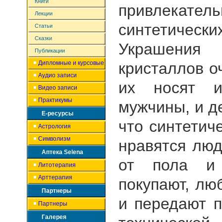
Книги
привлекател
Лекции
синтетиче
Статьи
Сказки
Украшен
Публикации
Дипломные и курсовые
кристаллов о
Аудио записи
их носят 
Видео записи
Практикумы
мужчины, и д
Е-ресурсы
что синтетич
Астрология
Символизм
нравятся лю
Аптека Selena
от пола и 
Литотерапия
Арттерапия
покупают, люб
Партнеры
и передают п
Партнеры
Галерея