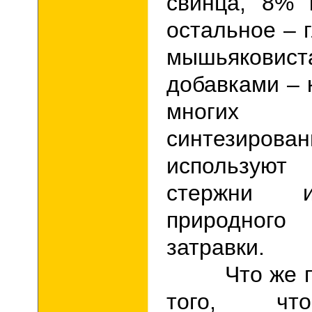
свинца, 8% 
остальное – 
мышьяковис
добавками – 
многих
синтезирова
использую
стержни 
природного 
затравки.
Что же пол
того, чт