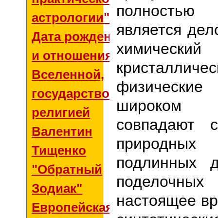
полностью 
астрологии"
является дел
Дата рождения
химическ
и отношения со
кристалличес
Вселенной,
физически
государством и
широком
религией
совпадают 
Валентин
природных 
Тищенко
подлинных д
"Обратный
поделочны
Зодиак"
настоящее в
Европейская