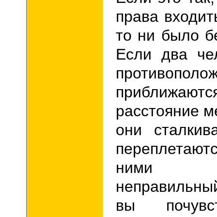
права входит
то ни было 
Если два че
противополо
приближаются
расстояние м
они сталкив
переплетаю
ними п
неправильны
вы почувс