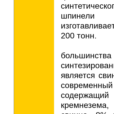
синтетическ
шпинел
изготавливае
200 тонн.
Основ
большинства
синтезиров
является сви
современ
содерж
кремнезем