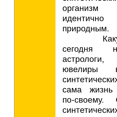
организ
идентич
природным.
Какую б
сегодня 
астрологи
ювелиры 
синтетически
сама жизнь 
по-своему.
синтетическ