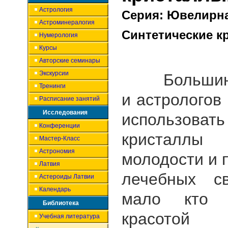
Астрология
Серия: Ювелирна
Астроминералогия
Синтетические к
Нумерология
Курсы
Авторские семинары
Экскурсии
Большинст
Тренинги
и астрологов
Расписание занятий
Исследования
использоват
Конференции
кристалл
Мастер-Класс
Астрономия
молодости и 
Латвия
лечебных св
Астероиды Латвии
Календарь
мало кто 
Библиотека
крас
Учебная литература