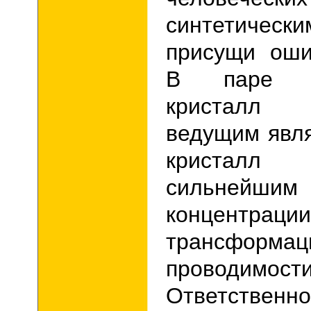
синтетическ
присущи оши
В паре «с
кристалл
ведущим явля
кристалл
сильнейшим
концентрации
трансф
проводимо
Ответств