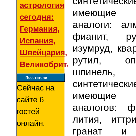
синтетиче
астрология
имеющие
сегодня:
аналоги: ал
Германия,
фианит, ру
Испания,
изумруд, ква
Швейцария,
рутил, оп
Великобритания
шпинель
Посетители
синтетичес
Сейчас на
имеющие
сайте 6
аналогов: ф
гостей
лития, иттр
онлайн.
гранат и