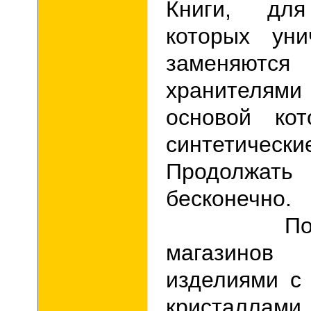
Книги, для
которых уни
заменяются 
хранителям
основой кот
синтетическ
Продолж
бесконечно.
Полки 
магазино
изделиями с
кристаллами,