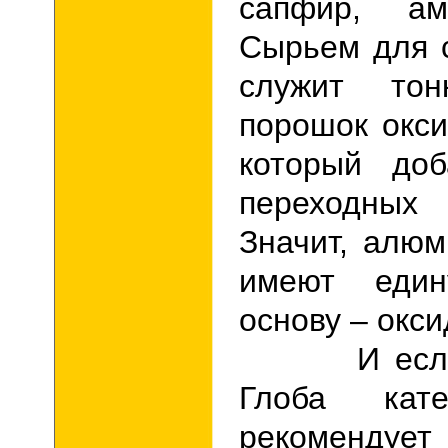
сапфир, аме
Сырьем для 
служит тонк
порошок ок
c
и
который доб
переходны
Значит, алю
имеют един
основу – окс
И если ас
Глоба кате
рекомендуе