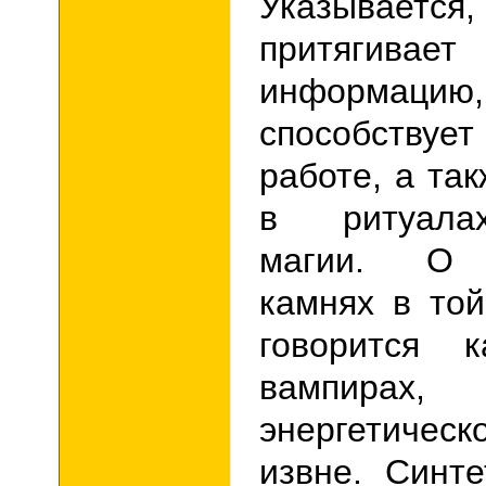
Указывается
притягив
информацию
способствуе
работе, а та
в ритуала
магии. О с
камнях в то
говорится 
вампира
энергетиче
извне. Синт