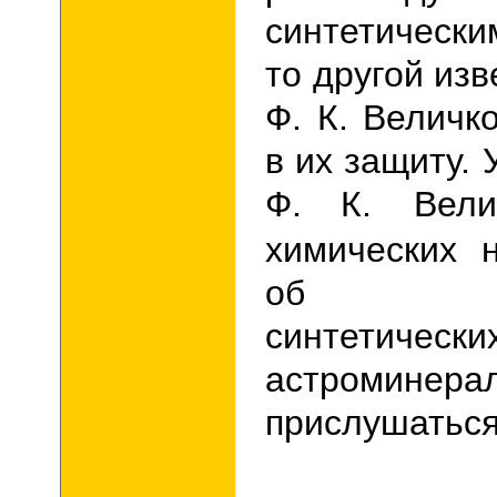
синтетически
то другой из
Ф. К. Величк
в их защиту. 
Ф.
К. Вел
химических 
об испо
синтетическ
астроминера
прислушаться 
В 196