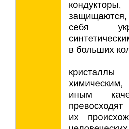
кондуктор
защищаются
себя ук
синтетическ
в больших ко
Синте
кристалл
химическим,
иным каче
превосходят
их происхо
человечески