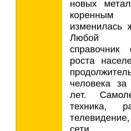
новых метал
коренны
изменилась 
Любой гео
справочник 
роста насел
продолжите
человека за
лет. Самол
техника, ра
телевидение
сети, ис