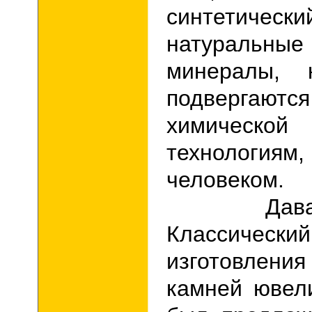
синтетически
натуральн
минералы, 
подвергаю
химической
технологиям
человеком.
Давайте,
Классиче
изготовлени
камней ювел